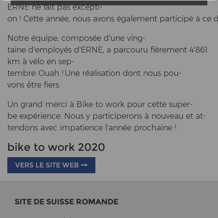
ERNE ne fait pas ex­cep­ti­
on ! Cette année, nous avons également participé à ce 
Notre équipe, composée d'une ving­
taine d'employés d'ERNE, a par­cou­ru fièrement 4'861
km à vélo en sep­
tembre. Ouah ! Une réalisation dont nous pou­
vons être fiers.
Un grand merci à Bike to work pour cette su­per­
be expérience. Nous y par­ti­ci­pe­rons à nou­veau et at­
ten­dons avec im­pa­ti­ence l'année pro­chai­ne !
bike to work 2020
VERS LE SITE WEB
SITE DE SUIS­SE RO­MAN­DE