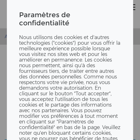
Paramètres de
confidentialité
Accueil
Actualités
bike to work 2020
Nous utilisons des cookies et d'autres
technologies ("cookies") pour vous offrir la
meilleure expérience possible lorsque
vous visitez nos sites web et pour les
améliorer en permanence. Les cookies
nous permettent, ainsi qu'à des
fournisseurs tiers, de traiter entre autres
des données personnelles. Comme nous
respectons votre vie privée, nous vous
demandons votre autorisation. En
cliquant sur le bouton "Tout accepter",
vous acceptez l'utilisation de tous les
SUR VOS SEL­LES, PRÊTS,
cookies et le partage des informations
avec nos partenaires. Vous pouvez
PAR­TEZ !
modifier vos préférences à tout moment
en cliquant sur "Paramètres de
confidentialité" en bas de la page. Veuillez
noter qu'en bloquant certains cookies,
vous ne pourrez pas bénéficier de toutes