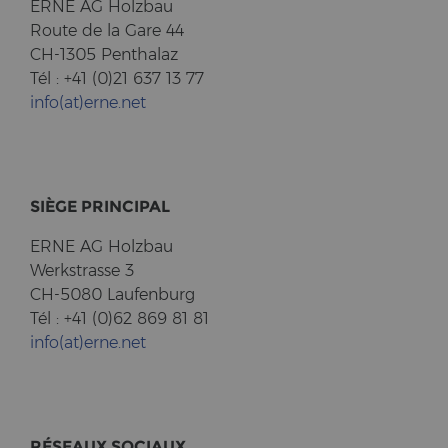
ERNE AG Holz­bau
Route de la Gare 44
CH-1305 Pent­halaz
Tél : +41 (0)21 637 13 77
info(at)erne.net
SIÈGE PRIN­CI­PAL
ERNE AG Holz­bau
Werk­stras­se 3
CH-5080 Lau­fen­burg
Tél : +41 (0)62 869 81 81
info(at)erne.net
RÉSEAUX SO­CI­AUX