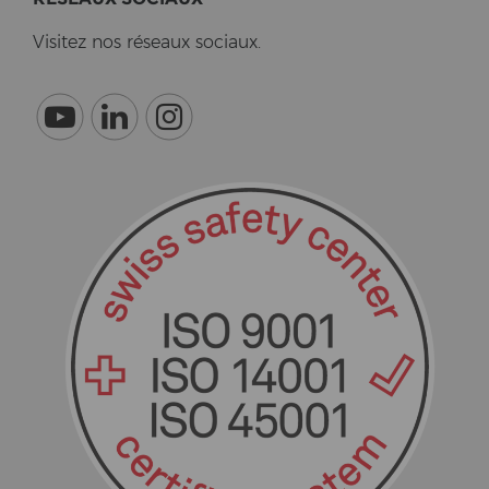
Vi­si­tez nos réseaux so­ci­aux.