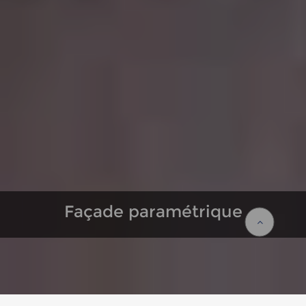
Façade paramétrique
Façade paramétrique