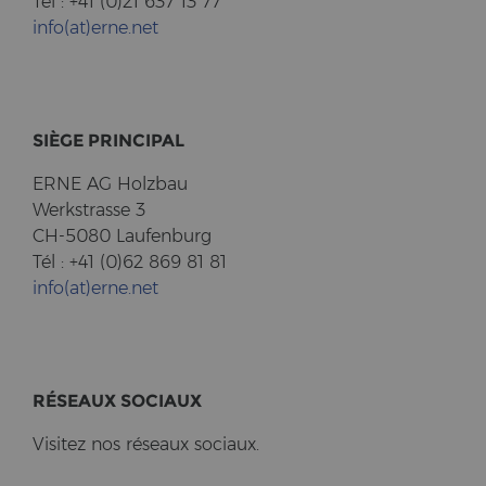
Tél : +41 (0)21 637 13 77
info(at)erne.net
SIÈGE PRIN­CI­PAL
ERNE AG Holz­bau
Werk­stras­se 3
CH-5080 Lau­fen­burg
Tél : +41 (0)62 869 81 81
info(at)erne.net
RÉSEAUX SO­CI­AUX
Vi­si­tez nos réseaux so­ci­aux.