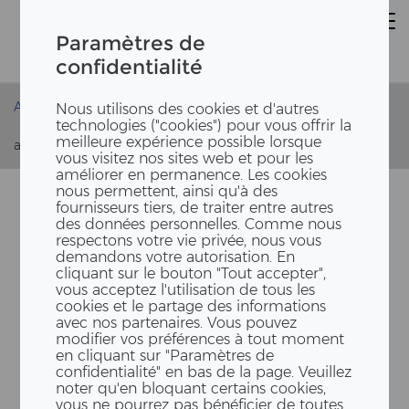
Paramètres de
confidentialité
Accueil
Actualités
Nous utilisons des cookies et d'autres
technologies ("cookies") pour vous offrir la
Félicitations pour avoir terminé avec succès votre
meilleure expérience possible lorsque
apprentissage
vous visitez nos sites web et pour les
améliorer en permanence. Les cookies
nous permettent, ainsi qu'à des
fournisseurs tiers, de traiter entre autres
des données personnelles. Comme nous
respectons votre vie privée, nous vous
demandons votre autorisation. En
cliquant sur le bouton "Tout accepter",
vous acceptez l'utilisation de tous les
cookies et le partage des informations
avec nos partenaires. Vous pouvez
FÉLICITATIONS POUR AVOIR
modifier vos préférences à tout moment
en cliquant sur "Paramètres de
TERMINÉ AVEC SUCCÈS
confidentialité" en bas de la page. Veuillez
noter qu'en bloquant certains cookies,
VOTRE AP­P­REN­TIS­SA­GE
vous ne pourrez pas bénéficier de toutes