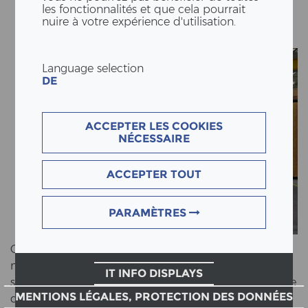
les fonctionnalités et que cela pourrait
nuire à votre expérience d'utilisation.
Language selection
DE
ACCEPTER LES COOKIES
NÉCESSAIRE
ACCEPTER TOUT
PARAMÈTRES
Chaque année, nous for­mons des employés com­
mer­ci­aux EFZ spécialisés dans le do­maine de la con­
IT INFO DISPLAYS
struc­tion et de l'ha­bi­tat et des me­nui­siers EFZ dans le
MENTIONS LÉGALES, PROTECTION DES DONNÉES
do­maine de la con­struc­tion/fenêtres. De cette façon,