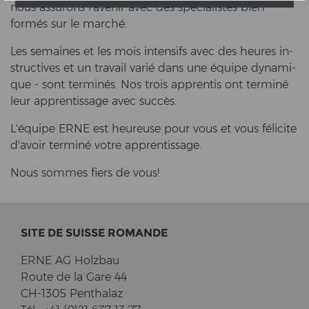
nous as­surons l'ave­nir avec des spécialistes bien
formés sur le marché.
Les se­maines et les mois in­ten­sifs avec des heu­res in­
struc­ti­ves et un tra­vail varié dans une équipe dy­na­mi­
que - sont terminés. Nos trois ap­p­ren­tis ont terminé
leur ap­p­ren­tis­sa­ge avec succès.
L'équipe ERNE est heu­reu­se pour vous et vous félicite
d'avoir terminé votre ap­p­ren­tis­sa­ge.
Nous som­mes fiers de vous!
SITE DE SUIS­SE RO­MAN­DE
ERNE AG Holz­bau
Route de la Gare 44
CH-1305 Pent­halaz