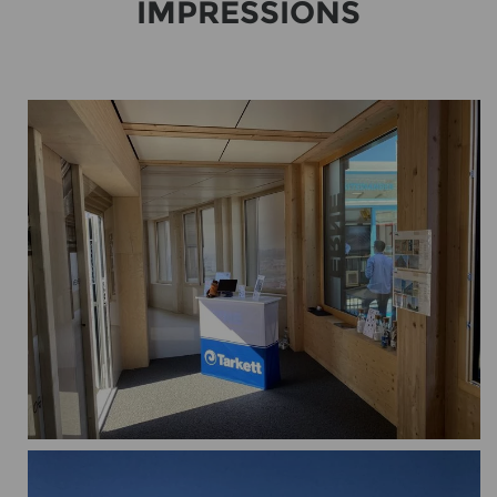
IM­PRES­SI­ONS