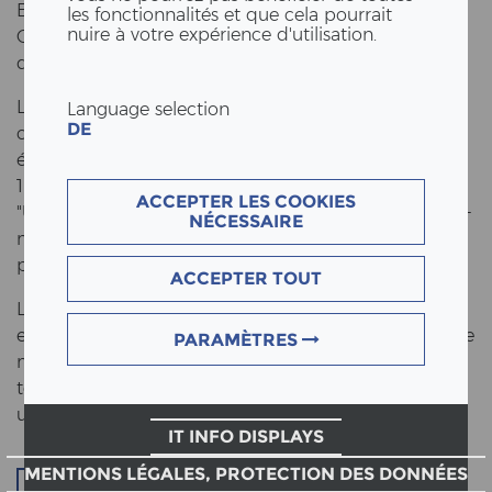
Entrer, tou­cher et vivre ! Telle était notre de­vi­se au
les fonctionnalités et que cela pourrait
nuire à votre expérience d'utilisation.
GREEN­TECH FES­TI­VAL 2022 sur le site de l'aéroport
de Berlin-​Tegel.
Le point fort pas­si­onnant de notre con­tri­bu­ti­on à la
Language selection
DE
conférence sur la durabilité était notre mo­du­le
échantillon à l'échelle de la tour hy­bri­de en bois de
10 étages "Su­ur­stof­fi S22". En tant que par­tie du
ACCEPTER LES COOKIES
"Urban Sus­taina­bi­li­ty Hub" power­ed by Drees & Som­
NÉCESSAIRE
mer, nous avons présenté des so­lu­ti­ons concrètes
pour les vil­les et les bâtiments dura­bles du futur.
ACCEPTER TOUT
Le système de plan­cher hy­bri­de en bois Su­praFloor
eco­boost2, certifié "crad­le to crad­le" et intégré dans le
PARAMÈTRES
mo­du­le, mont­re com­ment des res­sour­ces et une
tech­no­lo­gie in­no­van­te peu­vent être pro­dui­tes et
utilisées de manière cir­cu­lai­re et re­sponsa­ble.
IT INFO DISPLAYS
MENTIONS LÉGALES, PROTECTION DES DONNÉES