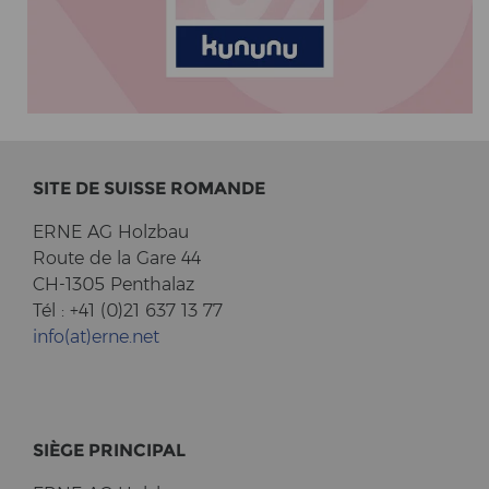
SITE DE SUIS­SE RO­MAN­DE
ERNE AG Holz­bau
Route de la Gare 44
CH-1305 Pent­halaz
Tél : +41 (0)21 637 13 77
info(at)erne.net
SIÈGE PRIN­CI­PAL