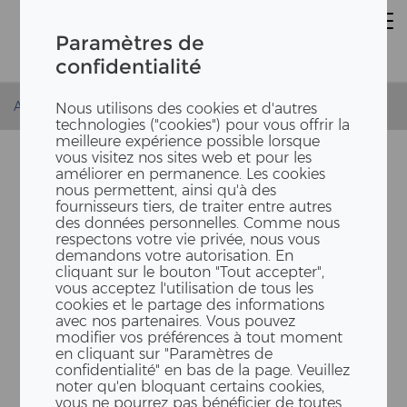
Paramètres de
confidentialité
Accueil
Actualités
kununu 2024
Nous utilisons des cookies et d'autres
technologies ("cookies") pour vous offrir la
meilleure expérience possible lorsque
vous visitez nos sites web et pour les
améliorer en permanence. Les cookies
nous permettent, ainsi qu'à des
fournisseurs tiers, de traiter entre autres
des données personnelles. Comme nous
respectons votre vie privée, nous vous
demandons votre autorisation. En
cliquant sur le bouton "Tout accepter",
vous acceptez l'utilisation de tous les
LE LABEL KUN­UNU TOP
cookies et le partage des informations
avec nos partenaires. Vous pouvez
COM­PA­NY SERA
modifier vos préférences à tout moment
ÉGALEMENT DÉCERNÉ À
en cliquant sur "Paramètres de
confidentialité" en bas de la page. Veuillez
ERNE AG HOLZ­BAU EN 2024
noter qu'en bloquant certains cookies,
vous ne pourrez pas bénéficier de toutes