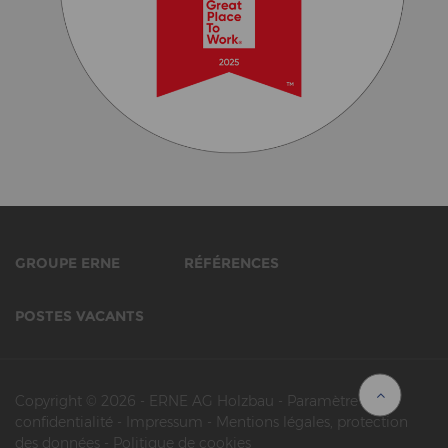
GROUPE ERNE
RÉFÉRENCES
POSTES VACANTS
Copyright © 2026
-
ERNE AG Holzbau
-
Paramètre de
confidentialité
-
Impressum
-
Mentions légales, protection
des données
-
Politique de cookies