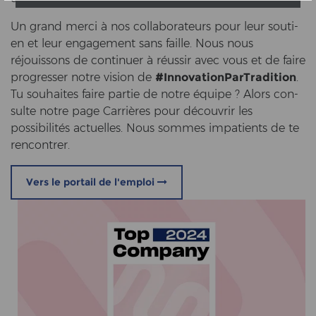
Un grand merci à nos col­la­bo­ra­teurs pour leur sou­ti­
en et leur en­ga­ge­ment sans fail­le. Nous nous
réjouissons de con­ti­nu­er à réussir avec vous et de faire
pro­gres­ser notre vi­si­on de
#In­no­va­tion­Par­Tra­di­ti­on
.
Tu sou­hai­tes faire par­tie de notre équipe ? Alors con­
sul­te notre page Carrières pour découvrir les
possibilités ac­tu­el­les. Nous som­mes im­pa­ti­ents de te
ren­con­trer.
Vers le portail de l'emploi