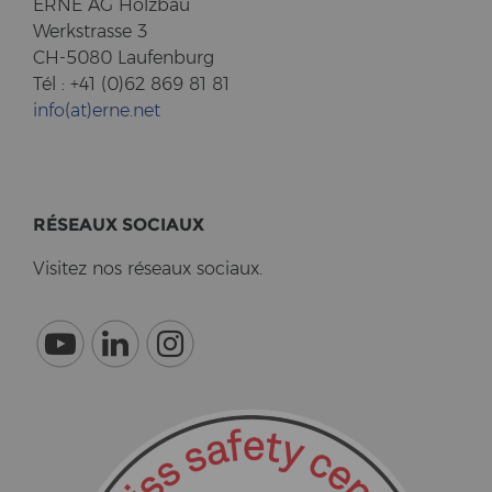
ERNE AG Holz­bau
Werk­stras­se 3
CH-5080 Lau­fen­burg
Tél : +41 (0)62 869 81 81
info(at)erne.net
RÉSEAUX SO­CI­AUX
Vi­si­tez nos réseaux so­ci­aux.