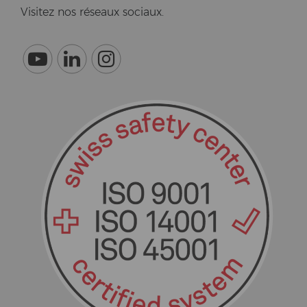
Vi­si­tez nos réseaux so­ci­aux.