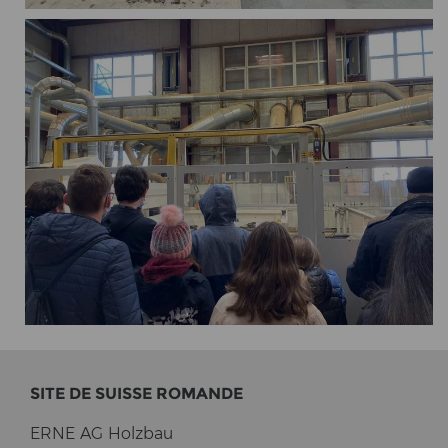
SITE DE SUIS­SE RO­MAN­DE
ERNE AG Holz­bau