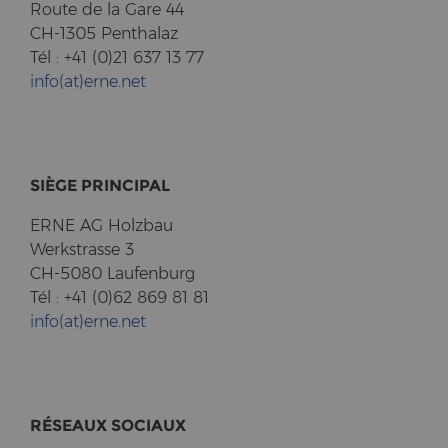
Route de la Gare 44
CH-1305 Pent­halaz
Tél : +41 (0)21 637 13 77
info(at)erne.net
SIÈGE PRIN­CI­PAL
ERNE AG Holz­bau
Werk­stras­se 3
CH-5080 Lau­fen­burg
Tél : +41 (0)62 869 81 81
info(at)erne.net
RÉSEAUX SO­CI­AUX