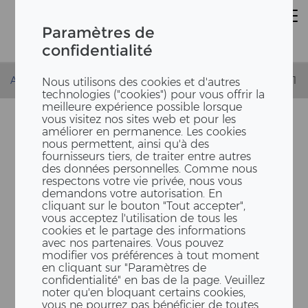
Paramètres de
confidentialité
Accueil
Actualités
La journée "Futur en tous genres" 2021
Nous utilisons des cookies et d'autres
technologies ("cookies") pour vous offrir la
meilleure expérience possible lorsque
vous visitez nos sites web et pour les
améliorer en permanence. Les cookies
nous permettent, ainsi qu'à des
fournisseurs tiers, de traiter entre autres
des données personnelles. Comme nous
respectons votre vie privée, nous vous
demandons votre autorisation. En
cliquant sur le bouton "Tout accepter",
vous acceptez l'utilisation de tous les
24 FIL­LES ET GARÇONS
cookies et le partage des informations
avec nos partenaires. Vous pouvez
DÉCOUVRENT LES MÉTIERS
modifier vos préférences à tout moment
ERNE LORS DE LA JOURNÉE
en cliquant sur "Paramètres de
confidentialité" en bas de la page. Veuillez
“FUTUR EN TOUS GEN­RES”
noter qu'en bloquant certains cookies,
vous ne pourrez pas bénéficier de toutes