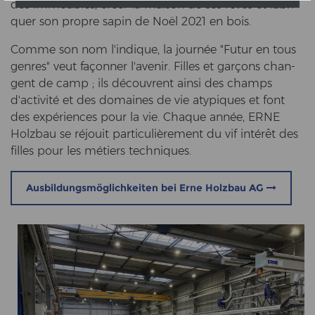
des immeu­bles, créer la mai­son de ses rêves et fa­bri­
quer son pro­pre sapin de Noël 2021 en bois.
Comme son nom l'in­di­que, la journée "Futur en tous
gen­res" veut façonner l'ave­nir. Fil­les et garçons chan­
gent de camp ; ils découvrent ainsi des champs
d'activité et des do­maines de vie aty­pi­ques et font
des expériences pour la vie. Chaque année, ERNE
Holz­bau se réjouit particulièrement du vif intérêt des
fil­les pour les métiers tech­ni­ques.
Ausbildungsmöglichkeiten bei Erne Holzbau AG