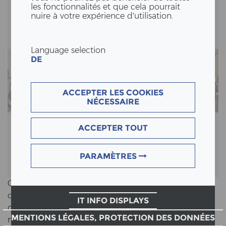
les fonctionnalités et que cela pourrait
nuire à votre expérience d'utilisation.
Language selection
DE
ACCEPTER LES COOKIES
NÉCESSAIRE
ACCEPTER TOUT
PARAMÈTRES
Cette journée spéciale nous offre une for­mi­da­ble
opportunité de faire découvrir aux jeu­nes le monde
IT INFO DISPLAYS
de la con­struc­tion en bois et de les intéresser aux
MENTIONS LÉGALES, PROTECTION DES DONNÉES
métiers ma­nu­els.