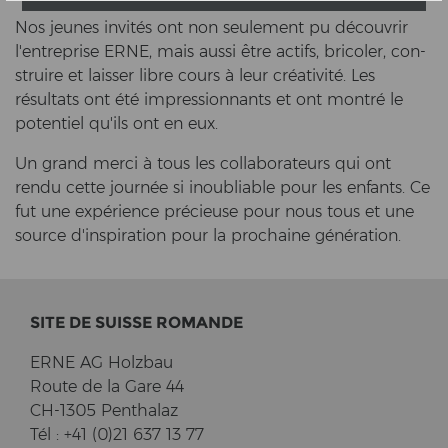
Nos jeu­nes invités ont non seu­le­ment pu découvrir
l'en­t­re­pri­se ERNE, mais aussi être ac­tifs, bri­co­ler, con­
strui­re et lais­ser libre cours à leur créativité. Les
résultats ont été im­pres­si­onnants et ont montré le
po­tentiel qu'ils ont en eux.
Un grand merci à tous les col­la­bo­ra­teurs qui ont
rendu cette journée si in­ou­blia­ble pour les en­fants. Ce
fut une expérience précieuse pour nous tous et une
source d'in­spi­ra­ti­on pour la pro­chai­ne génération.
SITE DE SUIS­SE RO­MAN­DE
ERNE AG Holz­bau
Route de la Gare 44
CH-1305 Pent­halaz
Tél : +41 (0)21 637 13 77