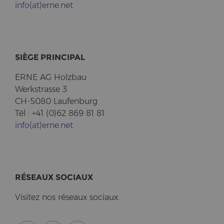
info(at)erne.net
SIÈGE PRIN­CI­PAL
ERNE AG Holz­bau
Werk­stras­se 3
CH-5080 Lau­fen­burg
Tél : +41 (0)62 869 81 81
info(at)erne.net
RÉSEAUX SO­CI­AUX
Vi­si­tez nos réseaux so­ci­aux.