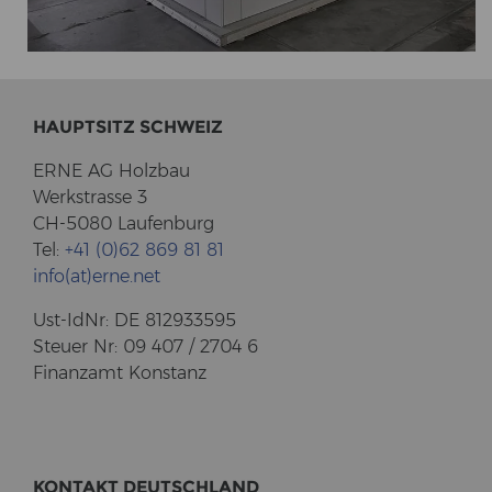
HAUPT­SITZ SCHWEIZ
ERNE AG Holz­bau
Werk­stras­se 3
CH-5080 Lau­fen­burg
Tel:
+41 (0)62 869 81 81
info(at)erne.net
Ust-​IdNr: DE 812933595
Steu­er Nr: 09 407 / 2704 6
Fi­nanz­amt Kon­stanz
KON­TAKT DEUTSCH­LAND