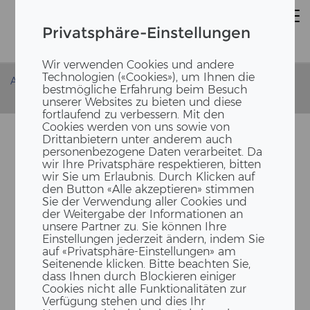
Privatsphäre-Einstellungen
Wir verwenden Cookies und andere
Technologien («Cookies»), um Ihnen die
Accueil
Actualités
bestmögliche Erfahrung beim Besuch
Nominierung Building Award - Reinraum
unserer Websites zu bieten und diese
fortlaufend zu verbessern. Mit den
Cookies werden von uns sowie von
Drittanbietern unter anderem auch
personenbezogene Daten verarbeitet. Da
wir Ihre Privatsphäre respektieren, bitten
wir Sie um Erlaubnis. Durch Klicken auf
den Button «Alle akzeptieren» stimmen
Sie der Verwendung aller Cookies und
der Weitergabe der Informationen an
unsere Partner zu. Sie können Ihre
Einstellungen jederzeit ändern, indem Sie
NO­MI­NIE­RUNG BUIL­DING
auf «Privatsphäre-Einstellungen» am
AWARD 2023
Seitenende klicken. Bitte beachten Sie,
dass Ihnen durch Blockieren einiger
Cookies nicht alle Funktionalitäten zur
Verfügung stehen und dies Ihr