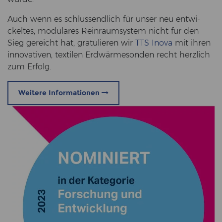
Auch wenn es schluss­end­lich für unser neu ent­wi­
ckel­tes, mo­du­la­res Rein­raum­sys­tem nicht für den
Sieg ge­reicht hat, gra­tu­lie­ren wir
TTS Inova
mit ihren
in­no­va­ti­ven, tex­ti­len Erd­wär­me­son­den recht herz­lich
zum Er­folg.
Weitere Informationen