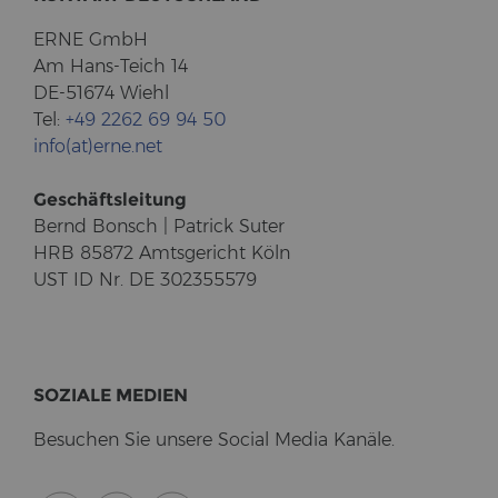
ERNE GmbH
Am Hans-​Teich 14
DE-51674 Wiehl
Tel:
+49 2262 69 94 50
info(at)erne.net
Ge­schäfts­lei­tung
Bernd Bonsch | Pa­trick Suter
HRB 85872 Amts­ge­richt Köln
UST ID Nr. DE 302355579
SO­ZIA­LE ME­DI­EN
Be­su­chen Sie un­se­re So­cial Media Ka­nä­le.