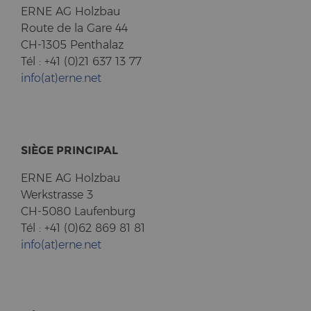
ERNE AG Holz­bau
Route de la Gare 44
CH-1305 Pent­halaz
Tél : +41 (0)21 637 13 77
info(at)erne.net
SIÈGE PRIN­CI­PAL
ERNE AG Holz­bau
Werk­stras­se 3
CH-5080 Lau­fen­burg
Tél : +41 (0)62 869 81 81
info(at)erne.net