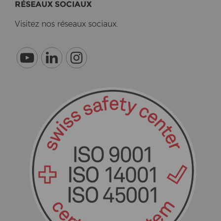
RÉSEAUX SO­CI­AUX
Vi­si­tez nos réseaux so­ci­aux.