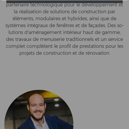
par­ten­aire tech­no­lo­gi­que pour le développement et
la réalisation de so­lu­ti­ons de con­struc­tion par
éléments, mo­du­lai­res et hy­bri­des, ainsi que de
systèmes intégraux de fenêtres et de façades. Des so­
lu­ti­ons d'aménagement intérieur haut de gamme,
des trav­aux de me­nui­se­rie tra­di­ti­on­nels et un ser­vice
com­plet complètent le pro­fil de pre­sta­ti­ons pour les
pro­jets de con­struc­tion et de rénovation.