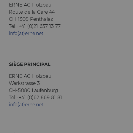
ERNE AG Holz­bau
Route de la Gare 44
CH-1305 Pent­halaz
Tél : +41 (0)21 637 13 77
info(at)erne.net
SIÈGE PRIN­CI­PAL
ERNE AG Holz­bau
Werk­stras­se 3
CH-5080 Lau­fen­burg
Tél : +41 (0)62 869 81 81
info(at)erne.net