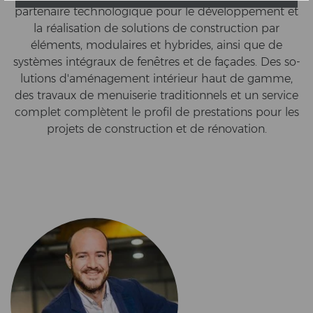
par­ten­aire tech­no­lo­gi­que pour le développement et
la réalisation de so­lu­ti­ons de con­struc­tion par
éléments, mo­du­lai­res et hy­bri­des, ainsi que de
systèmes intégraux de fenêtres et de façades. Des so­
lu­ti­ons d'aménagement intérieur haut de gamme,
des trav­aux de me­nui­se­rie tra­di­ti­on­nels et un ser­vice
com­plet complètent le pro­fil de pre­sta­ti­ons pour les
pro­jets de con­struc­tion et de rénovation.