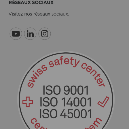
RÉSEAUX SO­CI­AUX
Vi­si­tez nos réseaux so­ci­aux.