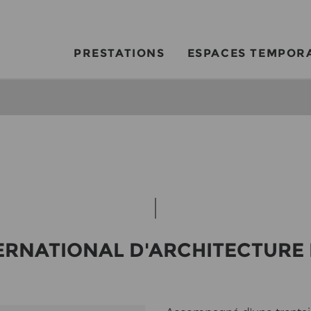
PRESTATIONS
ESPACES TEMPOR
ER­NA­TIO­NAL D'AR­CHI­TEC­TU­R