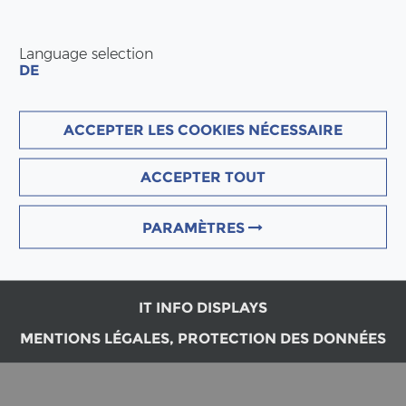
Language selection
DE
SIÈGE PRIN­CI­PAL
ACCEPTER LES COOKIES NÉCESSAIRE
ERNE AG Holz­bau
Werk­stras­se 3
ACCEPTER TOUT
CH-5080 Lau­fen­burg
Tél : +41 (0)62 869 81 81
info(at)erne.net
PARAMÈTRES
IT INFO DISPLAYS
MENTIONS LÉGALES, PROTECTION DES DONNÉES