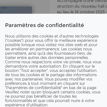
Accompagné d'une tren­taine
struc­tion du nou­veau hall 
eu lieu le 18 oc­tobre 2023
portan­te dans l'his­toire d
sym­bo­li­que, les vi­si­teu
Paramètres de confidentialité
d'ERNE Holz­bau en Al­le­m
du­lai­re en bois sera en ou
Nous utilisons des cookies et d'autres technologies
("cookies") pour vous offrir la meilleure expérience
veau site de Sins­heim, des m
possible lorsque vous visitez nos sites web et pour
aménagés ainsi que des plan
les améliorer en permanence. Les cookies nous
con­struc­tions mo­du­lai­res
permettent, ainsi qu'à des fournisseurs tiers, de
traiter entre autres des données personnelles.
men­ta­ti­on des capacités 
Comme nous respectons votre vie privée, nous vous
des avan­ta­ges. Avec un sit
demandons votre autorisation. En cliquant sur le
proximité des cli­ents et de
bouton "Tout accepter", vous acceptez l'utilisation
de tous les cookies et le partage des informations
crée de nou­veaux em­plois.
avec nos partenaires. Vous pouvez modifier vos
préférences à tout moment en cliquant sur
Le hall de pro­duc­tion de­v
"Paramètres de confidentialité" en bas de la page.
de la pro­duc­tion est annon
Veuillez noter qu'en bloquant certains cookies, vous
ne pourrez pas bénéficier de toutes les
Vi­sua­li­sa­ti­on : GOLD­BECK
fonctionnalités et que cela pourrait nuire à votre
expérience d'utilisation.