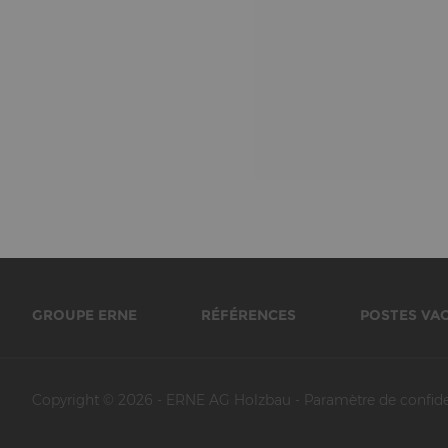
GROUPE ERNE
RÉFÉRENCES
POSTES VA
Copyright © 2026
-
ERNE AG Holzbau
-
Paramètre de confide