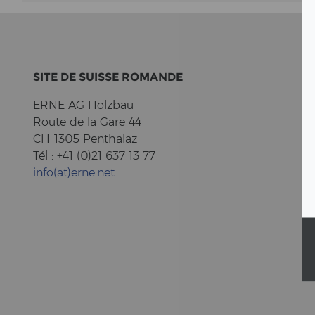
SITE DE SUIS­SE RO­MAN­DE
ERNE AG Holz­bau
Route de la Gare 44
CH-1305 Pent­halaz
Tél : +41 (0)21 637 13 77
info(at)erne.net