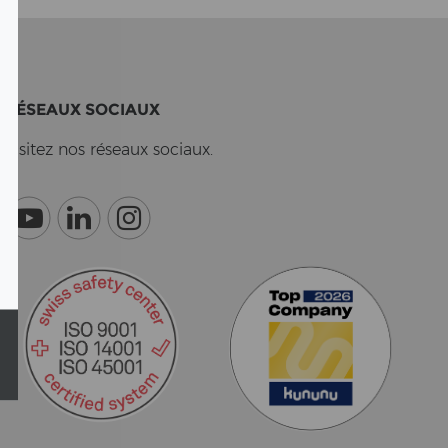
RÉSEAUX SO­CI­AUX
Vi­si­tez nos réseaux so­ci­aux.