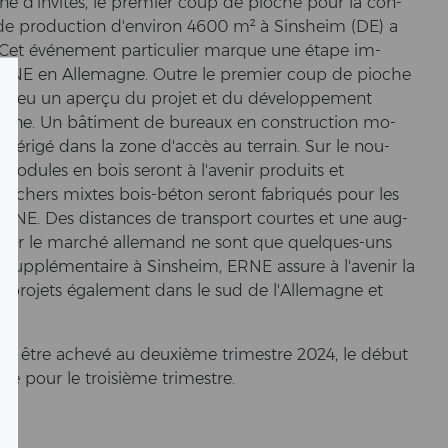
 d'invités, le pre­mier coup de pio­che pour la con­
de pro­duc­tion d'en­vi­ron 4600 m² à Sins­heim (DE) a
. Cet événement par­ti­cu­lier mar­que une étape im­
'ERNE en Al­le­ma­gne. Outre le pre­mier coup de pio­che
rs* ont eu un aperçu du pro­jet et du développement
a­gne. Un bâtiment de bu­reaux en con­struc­tion mo­
tre érigé dans la zone d'accès au ter­rain. Sur le nou­
o­du­les en bois se­ront à l'ave­nir pro­duits et
­chers mix­tes bois-​béton se­ront fabriqués pour les
 ERNE. Des di­s­tances de trans­port cour­tes et une aug­
pour le marché al­le­mand ne sont que quelques-​uns
e supplémentaire à Sins­heim, ERNE as­su­re à l'ave­nir la
s pro­jets également dans le sud de l'Al­le­ma­gne et
­rait être achevé au deuxième tri­mest­re 2024, le début
cé pour le troisième tri­mest­re.