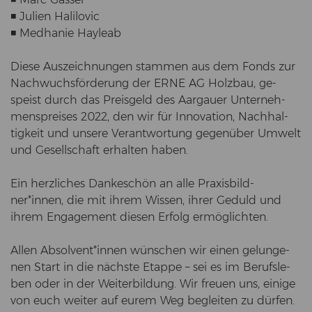
◾ Ju­li­en Ha­li­lo­vic
◾ Medha­nie Hay­leab
Diese Aus­zeich­nun­gen stam­men aus dem Fonds zur
Nach­wuchs­för­de­rung der ERNE AG Holz­bau, ge­
speist durch das Preis­geld des Aar­gau­er Un­ter­neh­
mens­prei­ses 2022, den wir für In­no­va­ti­on, Nach­hal­
tig­keit und un­se­re Ver­ant­wor­tung ge­gen­über Um­welt
und Ge­sell­schaft er­hal­ten haben.
Ein herz­li­ches Dan­ke­schön an alle Pra­xis­bild­
ner*innen, die mit ihrem Wis­sen, ihrer Ge­duld und
ihrem En­ga­ge­ment die­sen Er­folg er­mög­lich­ten.
Allen Ab­sol­vent*innen wün­schen wir einen ge­lun­ge­
nen Start in die nächs­te Etap­pe – sei es im Be­rufs­le­
ben oder in der Wei­ter­bil­dung. Wir freu­en uns, ei­ni­ge
von euch wei­ter auf eurem Weg be­glei­ten zu dür­fen.