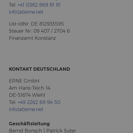
Tel:
+41 (0)62 869 81 81
info(at)erne.net
Ust-​IdNr: DE 812933595
Steu­er Nr: 09 407 / 2704 6
Fi­nanz­amt Kon­stanz
KON­TAKT DEUTSCH­LAND
ERNE GmbH
Am Hans-​Teich 14
DE-51674 Wiehl
Tel:
+49 2262 69 94 50
info(at)erne.net
Ge­schäfts­lei­tung
Bernd Bonsch | Pa­trick Suter