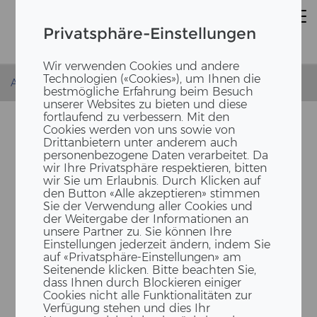
Privatsphäre-Einstellungen
Wir verwenden Cookies und andere
Technologien («Cookies»), um Ihnen die
Accueil
Actualités
Lernendenabschluss 2025
bestmögliche Erfahrung beim Besuch
unserer Websites zu bieten und diese
fortlaufend zu verbessern. Mit den
Cookies werden von uns sowie von
Drittanbietern unter anderem auch
personenbezogene Daten verarbeitet. Da
wir Ihre Privatsphäre respektieren, bitten
wir Sie um Erlaubnis. Durch Klicken auf
den Button «Alle akzeptieren» stimmen
Sie der Verwendung aller Cookies und
der Weitergabe der Informationen an
unsere Partner zu. Sie können Ihre
23 ER­FOLGS­GE­SCHICH­TEN -
Einstellungen jederzeit ändern, indem Sie
LEHR­AB­SCHLUSS­PRÜ­FUN­
auf «Privatsphäre-Einstellungen» am
Seitenende klicken. Bitte beachten Sie,
GEN DER ERNE LER­NEN­DEN
dass Ihnen durch Blockieren einiger
Cookies nicht alle Funktionalitäten zur
Verfügung stehen und dies Ihr