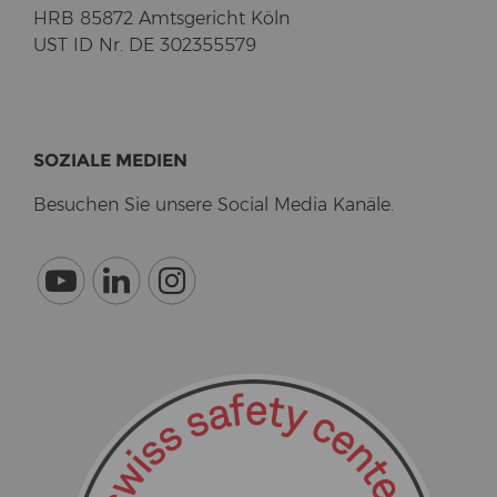
HRB 85872 Amts­ge­richt Köln
UST ID Nr. DE 302355579
SO­ZIA­LE ME­DI­EN
Be­su­chen Sie un­se­re So­cial Media Ka­nä­le.