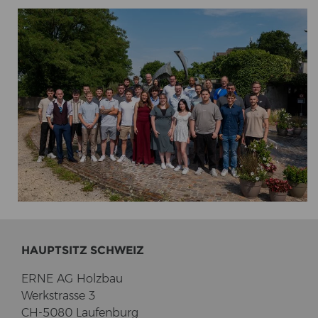
HAUPT­SITZ SCHWEIZ
ERNE AG Holz­bau
Werk­stras­se 3
CH-5080 Lau­fen­burg