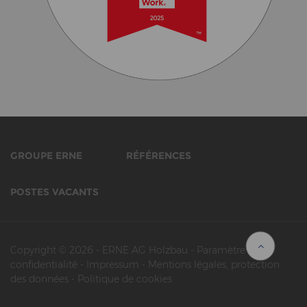
GROUPE ERNE
RÉFÉRENCES
POSTES VACANTS
Copyright © 2026
-
ERNE AG Holzbau
-
Paramètre de
confidentialité
-
Impressum
-
Mentions légales, protection
des données
-
Politique de cookies