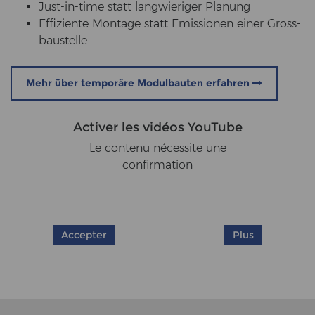
Just-​in-time statt lang­wie­ri­ger Pla­nung
Ef­fi­zi­en­te Mon­ta­ge statt Emis­sio­nen einer Gross­
bau­stel­le
Mehr über temporäre Modulbauten erfahren
Activer les vidéos YouTube
Le contenu nécessite une
confirmation
Accepter
Plus