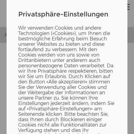
Privatsphäre-Einstellungen
Wir verwenden Cookies und andere
Technologien («Cookies»), um Ihnen die
Accueil
Actualités
Umzug Lettenwiese
bestmögliche Erfahrung beim Besuch
unserer Websites zu bieten und diese
fortlaufend zu verbessern. Mit den
Cookies werden von uns sowie von
Drittanbietern unter anderem auch
personenbezogene Daten verarbeitet. Da
wir Ihre Privatsphäre respektieren, bitten
wir Sie um Erlaubnis. Durch Klicken auf
den Button «Alle akzeptieren» stimmen
Sie der Verwendung aller Cookies und
der Weitergabe der Informationen an
unsere Partner zu. Sie können Ihre
EIN SCHUL­GE­BÄU­DE ZIEHT
Einstellungen jederzeit ändern, indem Sie
UM
auf «Privatsphäre-Einstellungen» am
Seitenende klicken. Bitte beachten Sie,
dass Ihnen durch Blockieren einiger
Cookies nicht alle Funktionalitäten zur
Verfügung stehen und dies Ihr