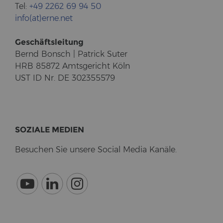
Tel:
+49 2262 69 94 50
info(at)erne.net
Ge­schäfts­lei­tung
Bernd Bonsch | Pa­trick Suter
HRB 85872 Amts­ge­richt Köln
UST ID Nr. DE 302355579
SO­ZIA­LE ME­DI­EN
Be­su­chen Sie un­se­re So­cial Media Ka­nä­le.