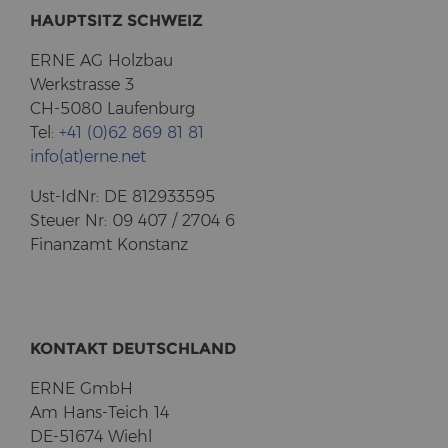
HAUPT­SITZ SCHWEIZ
ERNE AG Holz­bau
Werk­stras­se 3
CH-5080 Lau­fen­burg
Tel:
+41 (0)62 869 81 81
info(at)erne.net
Ust-​IdNr: DE 812933595
Steu­er Nr: 09 407 / 2704 6
Fi­nanz­amt Kon­stanz
KON­TAKT DEUTSCH­LAND
ERNE GmbH
Am Hans-​Teich 14
DE-51674 Wiehl