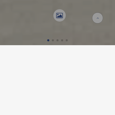
Accueil
Références
Areuse Celgene
AREUSE CELGENE, BOUDRY