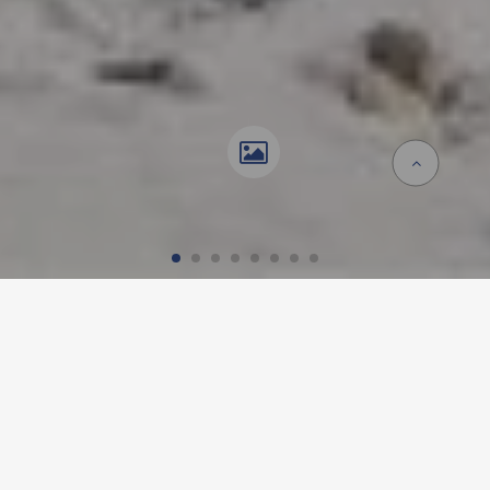
Accueil
Références
Collaborate Design of prefabricated Facades (CODEFA)