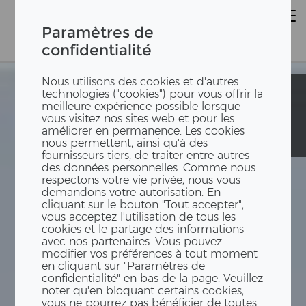
Paramètres de
confidentialité
Nous utilisons des cookies et d'autres
Collaborate
Collaborate
technologies ("cookies") pour vous offrir la
Design of
Design of
meilleure expérience possible lorsque
prefabricated
prefabricated
vous visitez nos sites web et pour les
Facades
Facades
améliorer en permanence. Les cookies
(CODEFA)
(CODEFA)
nous permettent, ainsi qu'à des
fournisseurs tiers, de traiter entre autres
des données personnelles. Comme nous
respectons votre vie privée, nous vous
demandons votre autorisation. En
cliquant sur le bouton "Tout accepter",
vous acceptez l'utilisation de tous les
cookies et le partage des informations
avec nos partenaires. Vous pouvez
modifier vos préférences à tout moment
en cliquant sur "Paramètres de
confidentialité" en bas de la page. Veuillez
noter qu'en bloquant certains cookies,
vous ne pourrez pas bénéficier de toutes