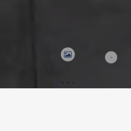
Accueil
Références
Dorfschüür