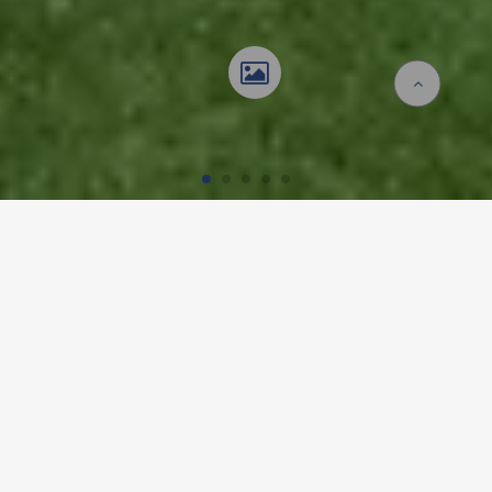
Accueil
Références
Europaschule
EUROPASCHULE, KAMP-
LINTFORT