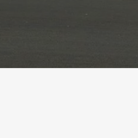
Accueil
Références
HFR Meyriez-Murten