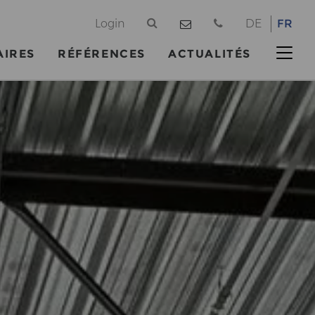
@
Login
DE
FR
AIRES
RÉFÉRENCES
ACTUALITÉS