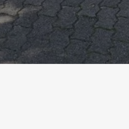
Accueil
Références
Kindergarten Erbslet
K