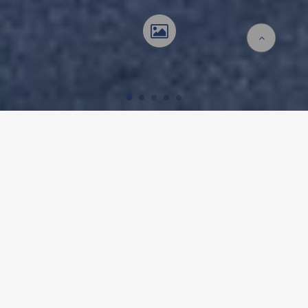
Accueil
Références
Lärmschutzfassade
LÄRMSCHUTZFASSADE,
OLTEN