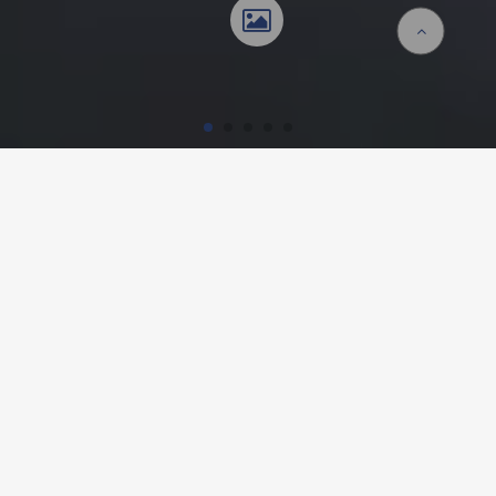
Accueil
Références
Maison particulière
MAISON PARTICULIÈRE,
DÖTTINGEN
Détails du projet