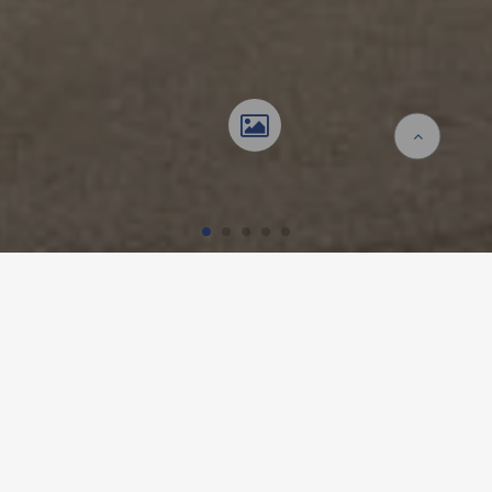
Accueil
Références
Medisuisse Frongarten
MEDISUISSE FRONGARTEN,
SAINT-GALL