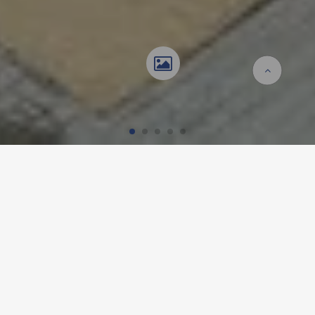
Accueil
Références
Schulcampus Westend
SCHULCAMPUS WESTEND,
FRANCFORT-SUR-LE-MAIN