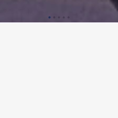
Accueil
Références
State Street Bank
STATE STREET BANK,
ZURICH
Détails du projet