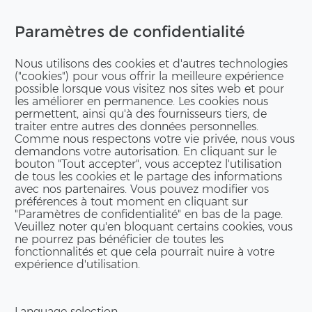
03.2017 - 07.2018
Paramètres de confidentialité
Données de l'objet:
Nous utilisons des cookies et d'autres technologies
2
Surface: 17'900 m
("cookies") pour vous offrir la meilleure expérience
3
Volume: 70'000 m
possible lorsque vous visitez nos sites web et pour
les améliorer en permanence. Les cookies nous
permettent, ainsi qu'à des fournisseurs tiers, de
Responsable du projet:
traiter entre autres des données personnelles.
Marc Kanzenbach,
Comme nous respectons votre vie privée, nous vous
demandons votre autorisation. En cliquant sur le
Peter Dörflinger
bouton "Tout accepter", vous acceptez l'utilisation
de tous les cookies et le partage des informations
avec nos partenaires. Vous pouvez modifier vos
préférences à tout moment en cliquant sur
"Paramètres de confidentialité" en bas de la page.
Veuillez noter qu'en bloquant certains cookies, vous
ne pourrez pas bénéficier de toutes les
Cyril Baumann
fonctionnalités et que cela pourrait nuire à votre
expérience d'utilisation.
Directeur région Suisse
romande | Direction
ERNE AG Holzbau
Route de la Gare 44
Language selection