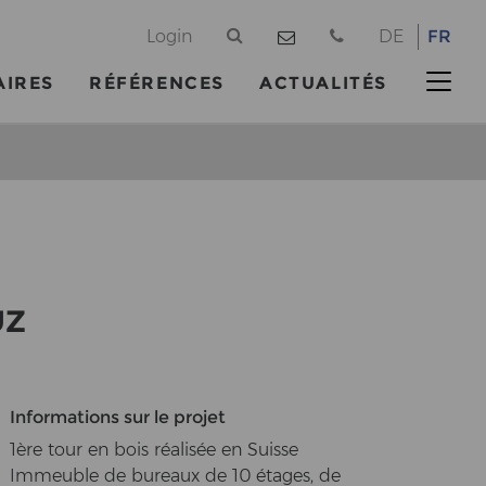
@
Login
DE
FR
AIRES
RÉFÉRENCES
ACTUALITÉS
UZ
Informations sur le projet
1ère tour en bois réalisée en Suisse
Immeuble de bureaux de 10 étages, de