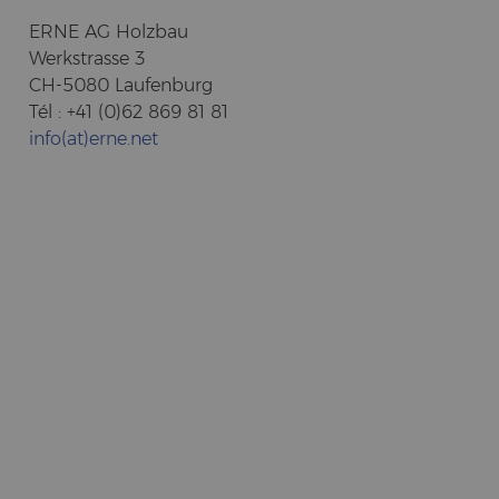
ERNE AG Holz­bau
Werk­stras­se 3
CH-5080 Lau­fen­burg
Tél : +41 (0)62 869 81 81
info(at)erne.net