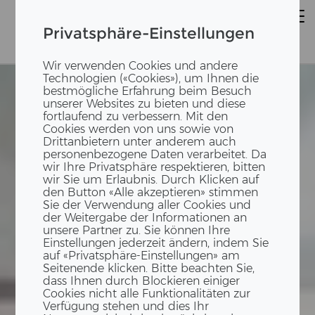
Privatsphäre-Einstellungen
Wir verwenden Cookies und andere
Technologien («Cookies»), um Ihnen die
bestmögliche Erfahrung beim Besuch
unserer Websites zu bieten und diese
H
O
L
Z
-
H
Y
B
RI
D
B
A
fortlaufend zu verbessern. Mit den
Cookies werden von uns sowie von
-
Drittanbietern unter anderem auch
personenbezogene Daten verarbeitet. Da
U
wir Ihre Privatsphäre respektieren, bitten
wir Sie um Erlaubnis. Durch Klicken auf
den Button «Alle akzeptieren» stimmen
Sie der Verwendung aller Cookies und
der Weitergabe der Informationen an
unsere Partner zu. Sie können Ihre
Einstellungen jederzeit ändern, indem Sie
auf «Privatsphäre-Einstellungen» am
Seitenende klicken. Bitte beachten Sie,
dass Ihnen durch Blockieren einiger
Cookies nicht alle Funktionalitäten zur
Verfügung stehen und dies Ihr