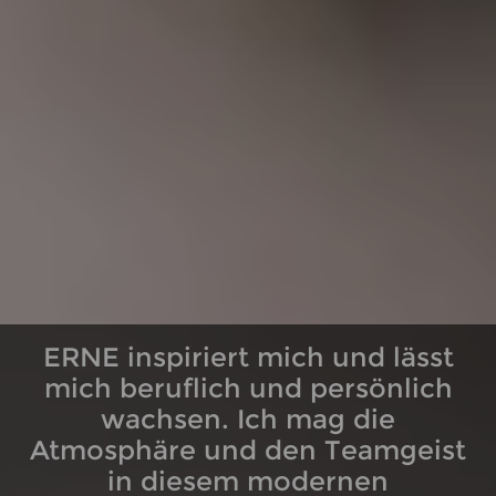
ERNE inspiriert mich und lässt
ERNE inspiriert mich und lässt
mich beruflich und persönlich
mich beruflich und persönlich
wachsen. Ich mag die
wachsen. Ich mag die
Atmosphäre und den Teamgeist
Atmosphäre und den Teamgeist
in diesem modernen
in diesem modernen