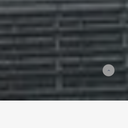
Homepage
Leistungen
Technologien
SupraFloor®