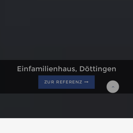
Einfamilienhaus, Döttingen
Einfamilienhaus, Döttingen
ZUR REFERENZ
ZUR REFERENZ
Homepage
Leistungen
Systeme
Fenstersysteme