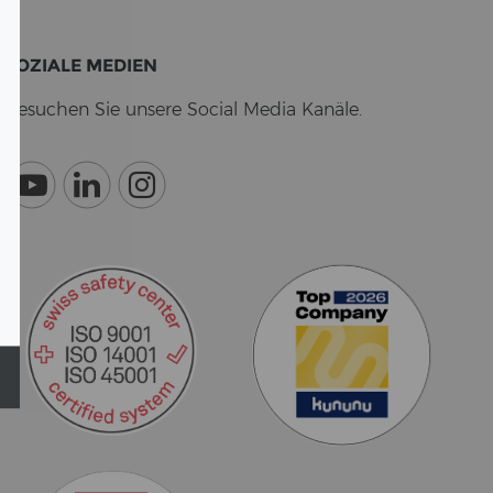
SO­ZIA­LE ME­DI­EN
Be­su­chen Sie un­se­re So­cial Media Ka­nä­le.