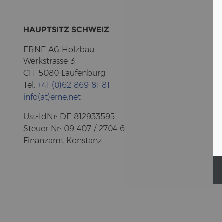
HAUPT­SITZ SCHWEIZ
ERNE AG Holz­bau
Werk­stras­se 3
CH-5080 Lau­fen­burg
Tel:
+41 (0)62 869 81 81
info(at)erne.net
Ust-​IdNr: DE 812933595
Steu­er Nr: 09 407 / 2704 6
Fi­nanz­amt Kon­stanz