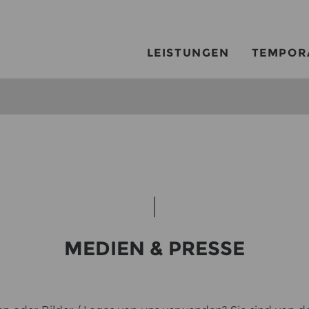
LEISTUNGEN
TEMPOR
ME­DI­EN & PRES­SE