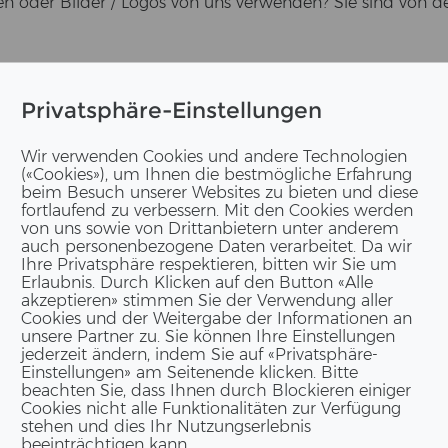
n oder Bil­der / Logos von uns ver­wen­den? Sie sind von d
Bettina Kallenbach
Privatsphäre-Einstellungen
Leiterin Kommunikation
& Marketing
Wir verwenden Cookies und andere Technologien
(«Cookies»), um Ihnen die bestmögliche Erfahrung
ERNE AG Holzbau
beim Besuch unserer Websites zu bieten und diese
Rüchligstrasse 53
fortlaufend zu verbessern. Mit den Cookies werden
von uns sowie von Drittanbietern unter anderem
4332 Stein
auch personenbezogene Daten verarbeitet. Da wir
Ihre Privatsphäre respektieren, bitten wir Sie um
+41 76 369 27 76
Erlaubnis. Durch Klicken auf den Button «Alle
akzeptieren» stimmen Sie der Verwendung aller
Cookies und der Weitergabe der Informationen an
unsere Partner zu. Sie können Ihre Einstellungen
jederzeit ändern, indem Sie auf «Privatsphäre-
Einstellungen» am Seitenende klicken. Bitte
beachten Sie, dass Ihnen durch Blockieren einiger
Cookies nicht alle Funktionalitäten zur Verfügung
stehen und dies Ihr Nutzungserlebnis
beeinträchtigen kann.