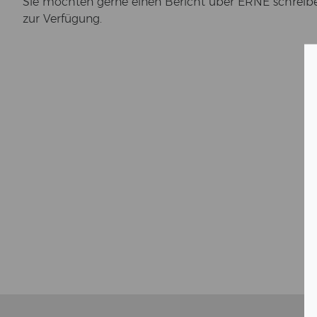
Sie möch­ten gerne einen Be­richt über ERNE schrei­be
zur Ver­fü­gung.