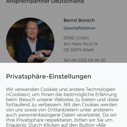
An­sprech­part­ner Deutsch­land
Bernd Bonsch
Geschäftsführer
ERNE GmbH
Am Hans-Teich 14
DE-51674 Wiehl
Tel.+49 2262 69 94 50
Privatsphäre-Einstellungen
Wir verwenden Cookies und andere Technologien
(«Cookies»), um Ihnen die bestmögliche Erfahrung
beim Besuch unserer Websites zu bieten und diese
fortlaufend zu verbessern. Mit den Cookies werden
von uns sowie von Drittanbietern unter anderem
auch personenbezogene Daten verarbeitet. Da wir
Ihre Privatsphäre respektieren, bitten wir Sie um
Erlaubnis. Durch Klicken auf den Button «Alle