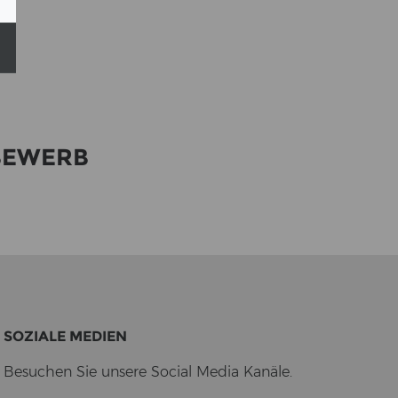
BE­WERB
SO­ZIA­LE ME­DI­EN
Be­su­chen Sie un­se­re So­cial Media Ka­nä­le.