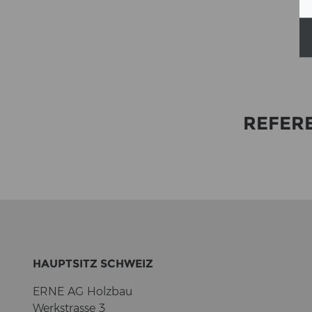
RE­FE­
HAUPT­SITZ SCHWEIZ
ERNE AG Holz­bau
Werk­stras­se 3