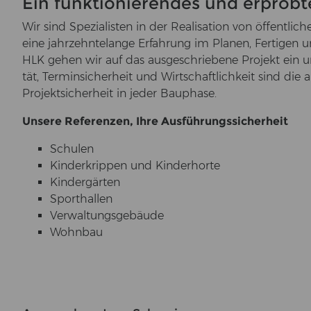
Ein funktionierendes und erprobt
Wir sind Spe­zia­lis­ten in der Rea­li­sa­ti­on von öf­fent
eine jahr­zehn­te­lan­ge Er­fah­rung im Pla­nen, Fer­ti­ge
HLK gehen wir auf das aus­ge­schrie­be­ne Pro­jekt ein und se
tät, Ter­min­si­cher­heit und Wirt­schaft­lich­keit sind die a
Pro­jekt­si­cher­heit in jeder Bau­pha­se.
Un­se­re Re­fe­ren­zen, Ihre Aus­füh­rungs­si­cher­heit
Schu­len
Kin­der­krip­pen und Kin­der­hor­te
Kin­der­gär­ten
Sport­hal­len
Ver­wal­tungs­ge­bäu­de
Wohn­bau