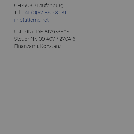
CH-5080 Lau­fen­burg
Tel:
+41 (0)62 869 81 81
info(at)erne.net
Ust-​IdNr: DE 812933595
Steu­er Nr: 09 407 / 2704 6
Fi­nanz­amt Kon­stanz