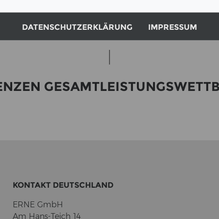
DATENSCHUTZERKLÄRUNG
IMPRESSUM
REN­ZEN GE­SAMT­LEIS­TUNGS­WETT­
KON­TAKT DEUTSCH­LAND
ERNE GmbH
Am Hans-​Teich 14