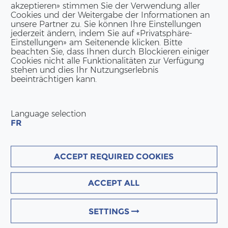
akzeptieren» stimmen Sie der Verwendung aller
Cookies und der Weitergabe der Informationen an
DAS SAGEN UNSERE PARTNER
unsere Partner zu. Sie können Ihre Einstellungen
jederzeit ändern, indem Sie auf «Privatsphäre-
Einstellungen» am Seitenende klicken. Bitte
beachten Sie, dass Ihnen durch Blockieren einiger
Cookies nicht alle Funktionalitäten zur Verfügung
stehen und dies Ihr Nutzungserlebnis
beeinträchtigen kann.
PETER ODERMATT
Geschäftsführer
Language selection
Bio Familia, Sachseln
FR
"Mit der innovativen Holzbaufirma ERN
konnten wir in nur 12 Monaten ein sehr
ACCEPT REQUIRED COOKIES
ansprechendes Holz-Beton-Hybridge
erstellen. Die sehr kooperative und un
ACCEPT ALL
Zusammenarbeit hat unser Bauvorhab
voranschreiten und zu einem absolute
Meisterwerk erstrahlen lassen."
SETTINGS