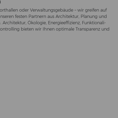
n
ort­hal­len oder Ver­wal­tungs­ge­bäu­de – wir grei­fen auf
­se­ren fes­ten Part­nern aus Ar­chi­tek­tur, Pla­nung und
tek­tur, Öko­lo­gie, En­er­gie­ef­fi­zi­enz, Funk­tio­na­li­
n Con­trol­ling bie­ten wir Ihnen op­ti­ma­le Trans­pa­renz und