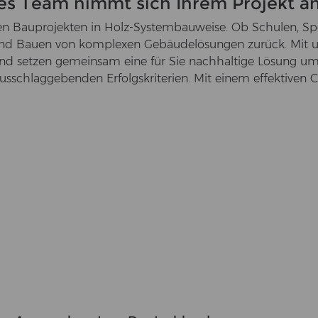
es Team nimmt sich Ihrem Projekt a
­li­chen Bau­pro­jek­ten in Holz-​Systembauweise. Ob Schu­len, Sp
n und Bauen von kom­ple­xen Ge­bäu­de­lö­sun­gen zu­rück. Mit un
t­zen ge­mein­sam eine für Sie nach­hal­ti­ge Lö­sung um. Ar­chi­
us­schlag­ge­ben­den Er­folgs­kri­te­ri­en. Mit einem ef­fek­ti­ve