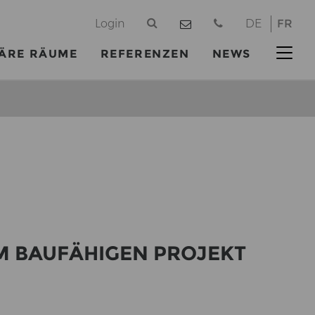
@
Login
DE
FR
ÄRE RÄUME
REFERENZEN
NEWS
 BAU­FÄ­HI­GEN PRO­JEKT