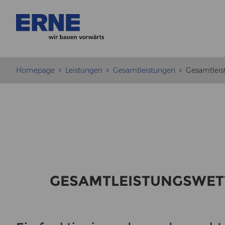
Homepage
Leistungen
Gesamtleistungen
Gesamtleis
GE­SAMT­LEIS­TUNGS­WET