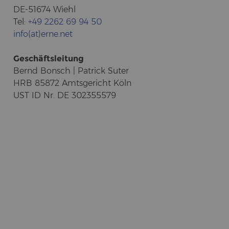
DE-51674 Wiehl
Tel:
+49 2262 69 94 50
info(at)erne.net
Ge­schäfts­lei­tung
Bernd Bonsch | Pa­trick Suter
HRB 85872 Amts­ge­richt Köln
UST ID Nr. DE 302355579