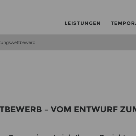
LEISTUNGEN
TEMPOR
tungswettbewerb
T­BE­WERB – VOM ENT­WURF ZUM