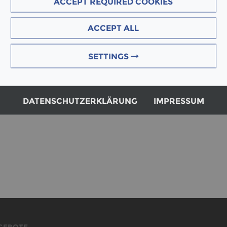
HRB 85872 Amts­ge­richt Köln
ACCEPT REQUIRED COOKIES
UST ID Nr. DE 302355579
ACCEPT ALL
SETTINGS
DATENSCHUTZERKLÄRUNG
IMPRESSUM
GEBOTE