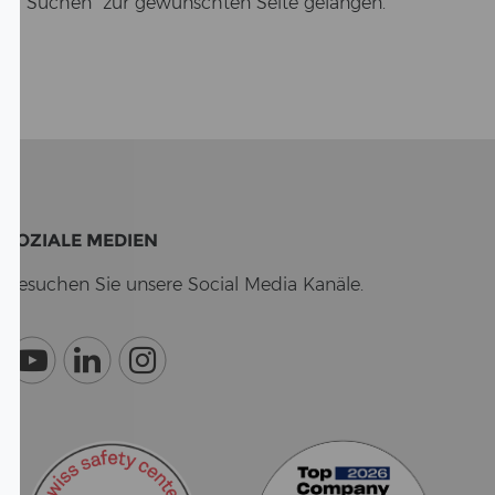
 "Su­chen" zur ge­wünsch­ten Seite ge­lan­gen.
SO­ZIA­LE ME­DI­EN
Be­su­chen Sie un­se­re So­cial Media Ka­nä­le.