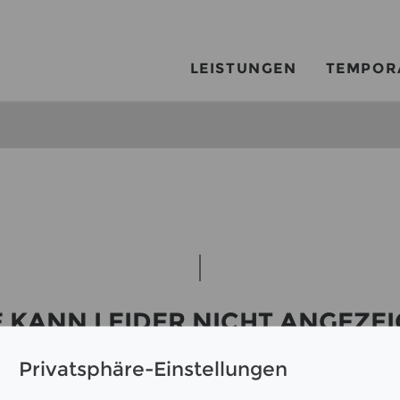
LEISTUNGEN
TEMPOR
E KANN LEI­DER NICHT AN­GE­ZE
Privatsphäre-Einstellungen