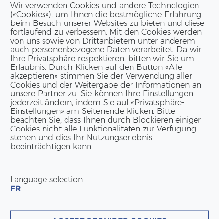
len Sie einen Punkt aus dem Menü aus. Sie kön­nen auch mit
Wir verwenden Cookies und andere Technologien
(«Cookies»), um Ihnen die bestmögliche Erfahrung
beim Besuch unserer Websites zu bieten und diese
fortlaufend zu verbessern. Mit den Cookies werden
von uns sowie von Drittanbietern unter anderem
auch personenbezogene Daten verarbeitet. Da wir
Ihre Privatsphäre respektieren, bitten wir Sie um
Erlaubnis. Durch Klicken auf den Button «Alle
akzeptieren» stimmen Sie der Verwendung aller
Cookies und der Weitergabe der Informationen an
unsere Partner zu. Sie können Ihre Einstellungen
jederzeit ändern, indem Sie auf «Privatsphäre-
KON­TAKT DEUTSCH­LAND
Einstellungen» am Seitenende klicken. Bitte
beachten Sie, dass Ihnen durch Blockieren einiger
ERNE GmbH
Cookies nicht alle Funktionalitäten zur Verfügung
stehen und dies Ihr Nutzungserlebnis
Am Hans-​Teich 14
beeinträchtigen kann.
DE-51674 Wiehl
Tel:
+49 2262 69 94 50
info(at)erne.net
Language selection
FR
Ge­schäfts­lei­tung
Bernd Bonsch | Pa­trick Suter