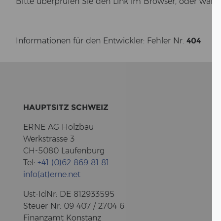
Bitte über­prü­fen Sie den Link im Brow­ser, oder wäh­
In­for­ma­tio­nen für den Ent­wick­ler: Feh­ler Nr.
404
HAUPT­SITZ SCHWEIZ
ERNE AG Holz­bau
Werk­stras­se 3
CH-5080 Lau­fen­burg
Tel:
+41 (0)62 869 81 81
info(at)erne.net
Ust-​IdNr: DE 812933595
Steu­er Nr: 09 407 / 2704 6
Fi­nanz­amt Kon­stanz