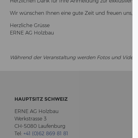
Herz­li­chen Dank für Ihre An­mel­dung zur ex­klu­si­ven B
Wir wün­schen Ihnen eine gute Zeit und freu­en uns, Sie
Herz­li­che Grüs­se
ERNE AG Holz­bau
Wäh­rend der Ver­an­stal­tung wer­den Fotos und Vi­de­os zwe
HAUPT­SITZ SCHWEIZ
ERNE AG Holz­bau
Werk­stras­se 3
CH-5080 Lau­fen­burg
Tel:
+41 (0)62 869 81 81