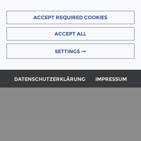
info(at)erne.net
ACCEPT REQUIRED COOKIES
Ge­schäfts­lei­tung
Bernd Bonsch | Pa­trick Suter
HRB 85872 Amts­ge­richt Köln
ACCEPT ALL
UST ID Nr. DE 302355579
SETTINGS
DATENSCHUTZERKLÄRUNG
IMPRESSUM