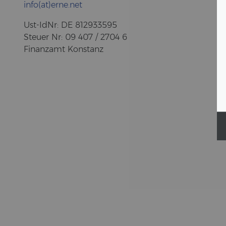
info(at)erne.net
Ust-​IdNr: DE 812933595
Steu­er Nr: 09 407 / 2704 6
Fi­nanz­amt Kon­stanz