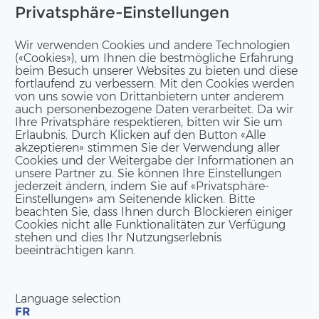
e­sich­ti­gung un­se­rer hoch­mo­der­nen Pro­duk­ti­ons­an­la­ge
Privatsphäre-Einstellungen
 bald bei uns in Stein be­grüs­sen zu dür­fen.
Wir verwenden Cookies und andere Technologien
(«Cookies»), um Ihnen die bestmögliche Erfahrung
beim Besuch unserer Websites zu bieten und diese
fortlaufend zu verbessern. Mit den Cookies werden
von uns sowie von Drittanbietern unter anderem
auch personenbezogene Daten verarbeitet. Da wir
Ihre Privatsphäre respektieren, bitten wir Sie um
cks Öf­fent­lich­keits­ar­beit er­stellt.
Erlaubnis. Durch Klicken auf den Button «Alle
akzeptieren» stimmen Sie der Verwendung aller
Cookies und der Weitergabe der Informationen an
unsere Partner zu. Sie können Ihre Einstellungen
jederzeit ändern, indem Sie auf «Privatsphäre-
Einstellungen» am Seitenende klicken. Bitte
beachten Sie, dass Ihnen durch Blockieren einiger
Cookies nicht alle Funktionalitäten zur Verfügung
KON­TAKT DEUTSCH­LAND
stehen und dies Ihr Nutzungserlebnis
beeinträchtigen kann.
ERNE GmbH
Am Hans-​Teich 14
DE-51674 Wiehl
Language selection
Tel:
+49 2262 69 94 50
FR