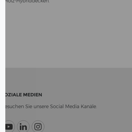
 für Holz-​Hybriddecken.
SO­ZIA­LE ME­DI­EN
Be­su­chen Sie un­se­re So­cial Media Ka­nä­le.