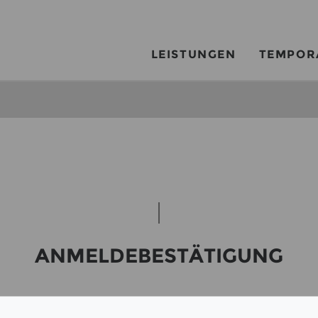
LEISTUNGEN
TEMPOR
AN­MEL­DE­BE­STÄ­TI­GUNG