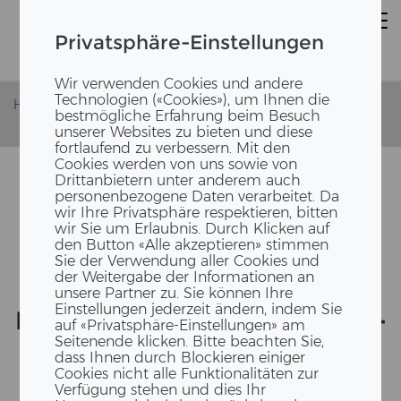
Privatsphäre-Einstellungen
Wir verwenden Cookies und andere
Technologien («Cookies»), um Ihnen die
Homepage
Leistungen
Highlight Projekte
bestmögliche Erfahrung beim Besuch
DFAB House
Leistungen ERNE
unserer Websites zu bieten und diese
fortlaufend zu verbessern. Mit den
Cookies werden von uns sowie von
Drittanbietern unter anderem auch
personenbezogene Daten verarbeitet. Da
wir Ihre Privatsphäre respektieren, bitten
wir Sie um Erlaubnis. Durch Klicken auf
den Button «Alle akzeptieren» stimmen
Sie der Verwendung aller Cookies und
der Weitergabe der Informationen an
unsere Partner zu. Sie können Ihre
Einstellungen jederzeit ändern, indem Sie
DI­GI­TAL GE­PLANT, ENT­WOR­
auf «Privatsphäre-Einstellungen» am
FEN UND GE­BAUT
Seitenende klicken. Bitte beachten Sie,
dass Ihnen durch Blockieren einiger
Cookies nicht alle Funktionalitäten zur
Verfügung stehen und dies Ihr