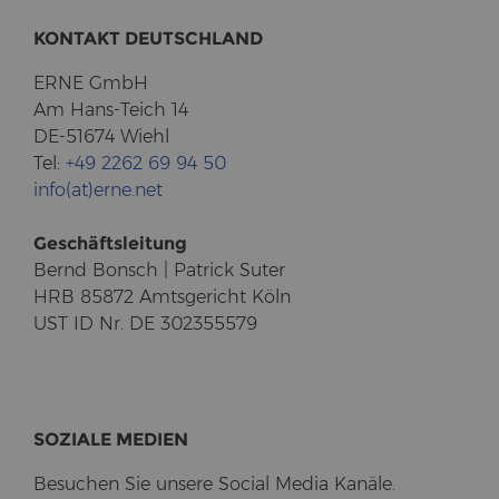
KON­TAKT DEUTSCH­LAND
ERNE GmbH
Am Hans-​Teich 14
DE-51674 Wiehl
Tel:
+49 2262 69 94 50
info(at)erne.net
Ge­schäfts­lei­tung
Bernd Bonsch | Pa­trick Suter
HRB 85872 Amts­ge­richt Köln
UST ID Nr. DE 302355579
SO­ZIA­LE ME­DI­EN
Be­su­chen Sie un­se­re So­cial Media Ka­nä­le.