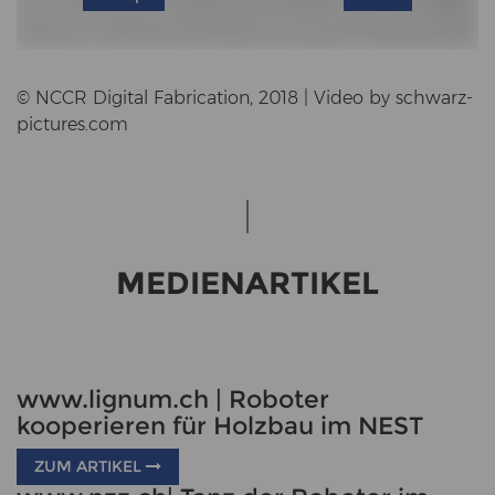
© NCCR Di­gi­tal Fa­bri­ca­ti­on, 2018 | Video by schwarz­
pic­tu­res.com
ME­DI­EN­AR­TI­KEL
www.lignum.ch | Roboter
kooperieren für Holzbau im NEST
ZUM ARTIKEL