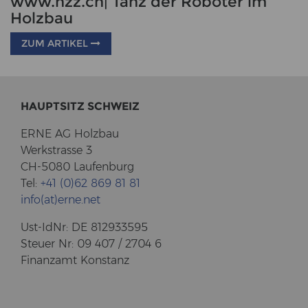
www.nzz.ch| Tanz der Roboter im
Holzbau
ZUM ARTIKEL
HAUPT­SITZ SCHWEIZ
ERNE AG Holz­bau
Werk­stras­se 3
CH-5080 Lau­fen­burg
Tel:
+41 (0)62 869 81 81
info(at)erne.net
Ust-​IdNr: DE 812933595
Steu­er Nr: 09 407 / 2704 6
Fi­nanz­amt Kon­stanz