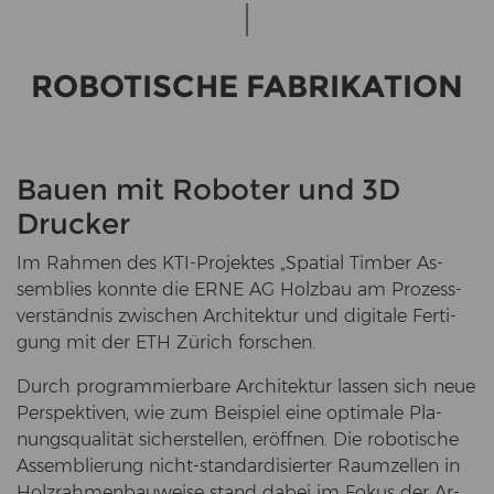
RO­BO­TI­SCHE FA­BRI­KA­TI­ON
Bauen mit Roboter und 3D
Drucker
Im Rah­men des KTI-​Projektes „Spa­ti­al Tim­ber As­
sem­blies konn­te die ERNE AG Holz­bau am Pro­zess­
ver­ständ­nis zwi­schen Ar­chi­tek­tur und di­gi­ta­le Fer­ti­
gung mit der ETH Zü­rich for­schen.
Durch pro­gram­mier­ba­re Ar­chi­tek­tur las­sen sich neue
Per­spek­ti­ven, wie zum Bei­spiel eine op­ti­ma­le Pla­
nungs­qua­li­tät si­cher­stel­len, er­öff­nen. Die ro­bo­ti­sche
As­sem­blie­rung nicht-​standardisierter Raum­zel­len in
Holz­rah­men­bau­wei­se stand dabei im Fokus der Ar­