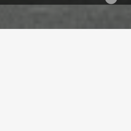
Homepage
Leistungen
Systeme
Fassaden
Fassadensysteme
FAS­SA­DEN­SYS­TE­ME IM
ÜBER­BLICK