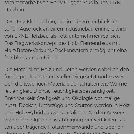
sam­men­ar­beit von Harry Gug­ger Stu­dio und ERNE
Holz­bau.
Der Holz-​Elementbau, der in sei­nem ar­chi­tek­to­ni­
schen Aus­druck an einen In­dus­trie­bau er­in­nert, wird
von ERNE Holz­bau als To­tal­un­ter­neh­mer rea­li­siert.
Das Trag­werks­kon­zept des Holz-​Elementbaus mit
Holz-​Beton-Verbund-Deckensystem er­mög­licht eine
fle­xi­ble Raum­ein­tei­lung.
Die Ma­te­ria­li­en Holz und Beton wer­den dabei an den
für sie prä­de­sti­nier­ten Stel­len ein­ge­setzt und es wer­
den die je­wei­li­gen Ma­te­ri­al­ei­gen­schaf­ten wie Wär­me­
leit­fä­hig­keit, Dich­te, Feuch­tig­keits­be­stän­dig­keit,
Brenn­bar­keit, Stei­fig­keit und Öko­lo­gie op­ti­mal ge­
nutzt. De­cken, Un­ter­zü­ge und Stüt­zen wer­den in Holz
und Holz-​Hybridbauweise rea­li­siert. An den Aus­sen­
wän­den er­folgt die Last­ab­tra­gung der ver­ti­ka­len Las­
ten über tra­gen­de Holz­rah­men­wän­de und über ein