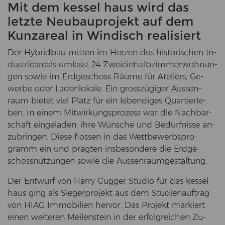
Mit dem kes­sel haus wird das
letz­te Neu­bau­pro­jekt auf dem
Kun­z­are­al in Win­disch rea­li­siert
Der Hy­brid­bau mit­ten im Her­zen des his­to­ri­schen In­
dus­trie­are­als um­fasst 24 Zwei­ein­halb­zim­mer­woh­nun­
gen sowie im Erd­ge­schoss Räume für Ate­liers, Ge­
wer­be oder La­den­lo­ka­le. Ein gross­zü­gi­ger Aus­sen­
raum bie­tet viel Platz für ein le­ben­di­ges Quar­tier­le­
ben. In einem Mit­wir­kungs­pro­zess war die Nach­bar­
schaft ein­ge­la­den, ihre Wün­sche und Be­dürf­nis­se an­
zu­brin­gen. Diese flos­sen in das Wett­be­werbs­pro­
gramm ein und präg­ten ins­be­son­de­re die Erd­ge­
schoss­nut­zun­gen sowie die Aus­sen­raum­ge­stal­tung.
Der Ent­wurf von Harry Gug­ger Stu­dio für das kes­sel
haus ging als Sie­ger­pro­jekt aus dem Stu­di­en­auf­trag
von HIAG Im­mo­bi­li­en her­vor. Das Pro­jekt mar­kiert
einen wei­te­ren Mei­len­stein in der er­folg­rei­chen Zu­