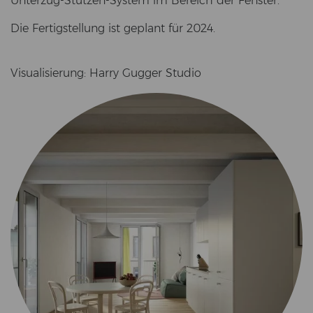
Unterzug-​Stützen-System im Be­reich der Fens­ter.
Die Fer­tig­stel­lung ist ge­plant für 2024.
Vi­sua­li­sie­rung: Harry Gug­ger Stu­dio