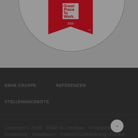
ERNE GRUPPE
REFERENZEN
STELLENANGEBOTE
Copyright © 2026
-
ERNE AG Holzbau
-
Privatsphäre-
Einstellung
-
Impressum
-
Datenschutzerklärung
-
Cookie-