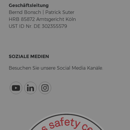
Ge­schäfts­lei­tung
Bernd Bonsch | Pa­trick Suter
HRB 85872 Amts­ge­richt Köln
UST ID Nr. DE 302355579
SO­ZIA­LE ME­DI­EN
Be­su­chen Sie un­se­re So­cial Media Ka­nä­le.