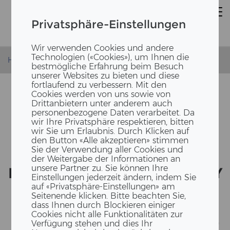
Privatsphäre-Einstellungen
Wir verwenden Cookies und andere
Technologien («Cookies»), um Ihnen die
Homepage
News
kessel haus
bestmögliche Erfahrung beim Besuch
unserer Websites zu bieten und diese
fortlaufend zu verbessern. Mit den
Cookies werden von uns sowie von
Drittanbietern unter anderem auch
personenbezogene Daten verarbeitet. Da
wir Ihre Privatsphäre respektieren, bitten
wir Sie um Erlaubnis. Durch Klicken auf
den Button «Alle akzeptieren» stimmen
Sie der Verwendung aller Cookies und
der Weitergabe der Informationen an
unsere Partner zu. Sie können Ihre
ERNE REA­LI­SIERT MIT HARRY
Einstellungen jederzeit ändern, indem Sie
GUG­GER STU­DIO FÜR HIAG
auf «Privatsphäre-Einstellungen» am
Seitenende klicken. Bitte beachten Sie,
IM­MO­BI­LI­EN DAS KES­SEL
dass Ihnen durch Blockieren einiger
Cookies nicht alle Funktionalitäten zur
HAUS AUF DEM KUN­Z­ARE­AL
Verfügung stehen und dies Ihr