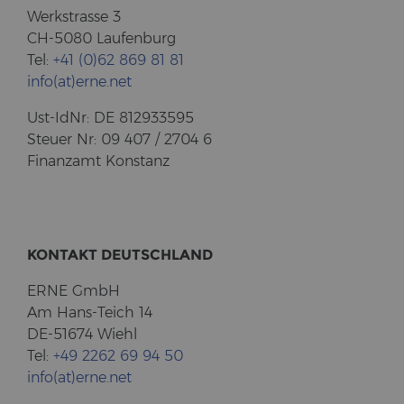
Werk­stras­se 3
CH-5080 Lau­fen­burg
Tel:
+41 (0)62 869 81 81
info(at)erne.net
Ust-​IdNr: DE 812933595
Steu­er Nr: 09 407 / 2704 6
Fi­nanz­amt Kon­stanz
KON­TAKT DEUTSCH­LAND
ERNE GmbH
Am Hans-​Teich 14
DE-51674 Wiehl
Tel:
+49 2262 69 94 50
info(at)erne.net