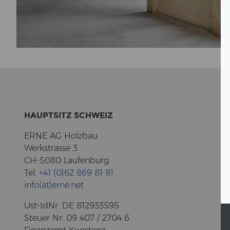
HAUPT­SITZ SCHWEIZ
ERNE AG Holz­bau
Werk­stras­se 3
CH-5080 Lau­fen­burg
Tel:
+41 (0)62 869 81 81
info(at)erne.net
Ust-​IdNr: DE 812933595
Steu­er Nr: 09 407 / 2704 6