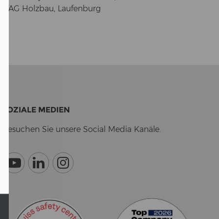
NE AG Holz­bau, Lau­fen­burg
SO­ZIA­LE ME­DI­EN
Be­su­chen Sie un­se­re So­cial Media Ka­nä­le.