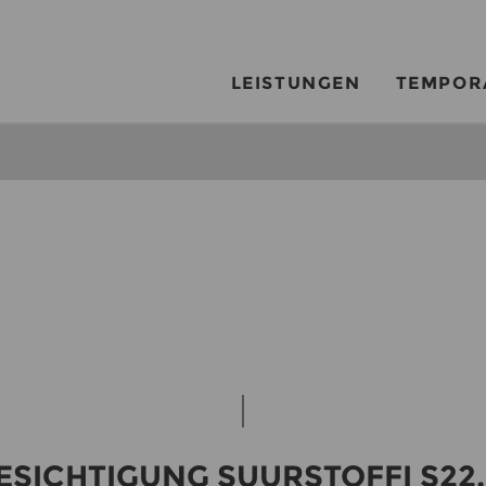
LEISTUNGEN
TEMPOR
­SICH­TI­GUNG SU­UR­STOF­FI S2