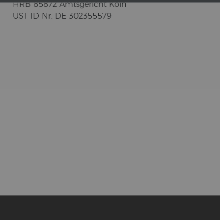
HRB 85872 Amts­ge­richt Köln
UST ID Nr. DE 302355579