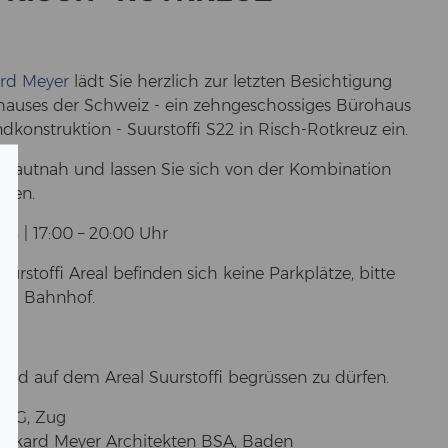
ard Meyer
lädt Sie herz­lich zur letz­ten Be­sich­ti­gung
chhauses der Schweiz - ein zehn­ge­schos­si­ges Bü­ro­haus
konstruktion - Su­ur­stof­fi S22 in Risch-​Rotkreuz ein.
­on haut­nah und las­sen Sie sich von der Kom­bi­na­ti­on
­ren.
018 | 17:00 – 20:00 Uhr
r­stof­fi Areal be­fin­den sich keine Park­plät­ze, bitte
 am Bahn­hof.
bald auf dem Areal Su­ur­stof­fi be­grüs­sen zu dür­fen.
es AG, Zug
r: Bur­kard Meyer Ar­chi­tek­ten BSA, Baden