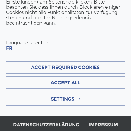
Einstellungen» am Seitenende klicken. Bitte
Holz­bau­un­ter­neh­mer: ER
beachten Sie, dass Ihnen durch Blockieren einiger
Cookies nicht alle Funktionalitäten zur Verfügung
stehen und dies Ihr Nutzungserlebnis
beeinträchtigen kann.
Language selection
FR
KON­TAKT DEUTSCH­LAND
ACCEPT REQUIRED COOKIES
ERNE GmbH
ACCEPT ALL
Am Hans-​Teich 14
DE-51674 Wiehl
Tel:
+49 2262 69 94 50
SETTINGS
info(at)erne.net
Ge­schäfts­lei­tung
DATENSCHUTZERKLÄRUNG
IMPRESSUM
Bernd Bonsch | Pa­trick Suter