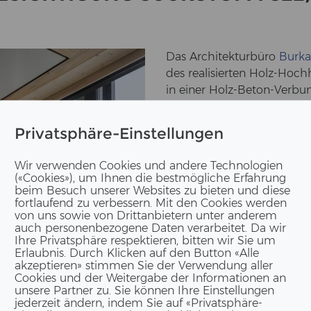
Das Ar­chi­tek­tur­bü­ro
Bur­k
des rea­li­sier­ten Holz-​Ho
in einer Holz-​Beton-Verbund
Er­le­ben Sie die Fas­zi­na­ti
Privatsphäre-Einstellungen
von Holz und Beton in­spi­rie
Wann: Diens­tag, 26. Juni 2
Wir verwenden Cookies und andere Technologien
(«Cookies»), um Ihnen die bestmögliche Erfahrung
Wo: Risch-​Rotkreuz | Am Su­u
beim Besuch unserer Websites zu bieten und diese
fortlaufend zu verbessern. Mit den Cookies werden
nut­zen Sie die Park­plät­ze
von uns sowie von Drittanbietern unter anderem
auch personenbezogene Daten verarbeitet. Da wir
Ihre Privatsphäre respektieren, bitten wir Sie um
Erlaubnis. Durch Klicken auf den Button «Alle
Wir freu­en uns dar­auf, Sie 
akzeptieren» stimmen Sie der Verwendung aller
Cookies und der Weitergabe der Informationen an
Bau­herr­schaft: Zug Es­ta­t
unsere Partner zu. Sie können Ihre Einstellungen
jederzeit ändern, indem Sie auf «Privatsphäre-
Ar­chi­tekt, Ge­ne­ral­pla­ne