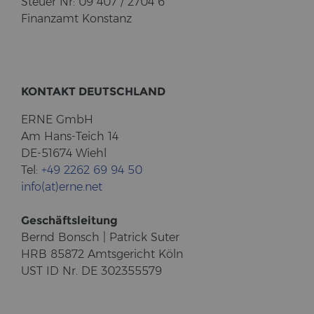
Steu­er Nr: 09 407 / 2704 6
Fi­nanz­amt Kon­stanz
KON­TAKT DEUTSCH­LAND
ERNE GmbH
Am Hans-​Teich 14
DE-51674 Wiehl
Tel:
+49 2262 69 94 50
info(at)erne.net
Ge­schäfts­lei­tung
Bernd Bonsch | Pa­trick Suter
HRB 85872 Amts­ge­richt Köln
UST ID Nr. DE 302355579