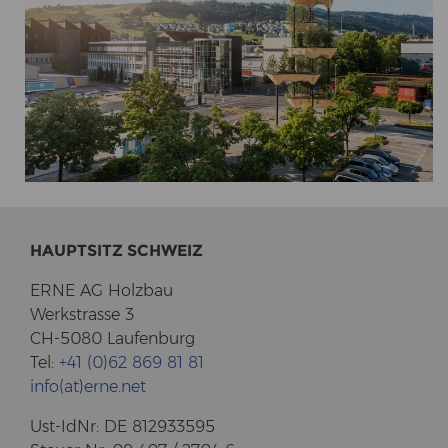
HAUPT­SITZ SCHWEIZ
ERNE AG Holz­bau
Werk­stras­se 3
CH-5080 Lau­fen­burg
Tel:
+41 (0)62 869 81 81
info(at)erne.net
Ust-​IdNr: DE 812933595