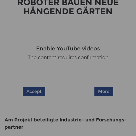
RO­BO­TER BAUEN NEUE
HÄN­GEN­DE GÄR­TEN
Enable YouTube videos
The content requires confirmation
Accept
More
Am Pro­jekt be­tei­lig­te Industrie-​​ und For­schungs­
part­ner