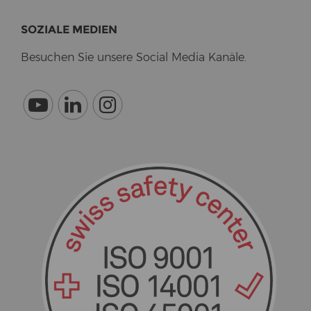
SO­ZIA­LE ME­DI­EN
Be­su­chen Sie un­se­re So­cial Media Ka­nä­le.