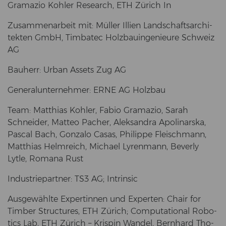
Grama­zio Koh­ler Re­se­arch, ETH Zü­rich In
Zu­sam­men­ar­beit mit: Mül­ler Il­li­en Land­schafts­ar­chi­
tek­ten GmbH, Tim­ba­tec Holz­bau­in­ge­nieu­re Schweiz
AG
Bau­herr: Urban As­sets Zug AG
Ge­ne­ral­un­ter­neh­mer: ERNE AG Holz­bau
Team: Mat­thi­as Koh­ler, Fabio Grama­zio, Sarah
Schnei­der, Matteo Pa­cher, Alek­san­dra Apo­li­nars­ka,
Pas­cal Bach, Gon­za­lo Casas, Phil­ip­pe Fleisch­mann,
Mat­thi­as Helm­reich, Mi­cha­el Ly­ren­mann, Be­ver­ly
Lytle, Ro­ma­na Rust
In­dus­trie­part­ner: TS3 AG; In­trin­sic
Aus­ge­wähl­te Ex­per­tin­nen und Ex­per­ten: Chair for
Tim­ber Struc­tu­res, ETH Zü­rich; Com­pu­ta­tio­nal Ro­bo­
tics Lab, ETH Zü­rich – Kris­pin Wan­del, Bern­hard Tho­