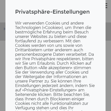
Privatsphäre-Einstellungen
Wir verwenden Cookies und andere
Technologien («Cookies»), um Ihnen die
Homepage
News
bestmögliche Erfahrung beim Besuch
ERNE baut die Semiramis im Tech Cluster in Zug
unserer Websites zu bieten und diese
fortlaufend zu verbessern. Mit den
Cookies werden von uns sowie von
Drittanbietern unter anderem auch
personenbezogene Daten verarbeitet. Da
wir Ihre Privatsphäre respektieren, bitten
wir Sie um Erlaubnis. Durch Klicken auf
den Button «Alle akzeptieren» stimmen
Sie der Verwendung aller Cookies und
der Weitergabe der Informationen an
unsere Partner zu. Sie können Ihre
Einstellungen jederzeit ändern, indem Sie
ERNE HOLZ­BAU REA­LI­SIERT
auf «Privatsphäre-Einstellungen» am
DAS NEUE WAHR­ZEI­CHEN
Seitenende klicken. Bitte beachten Sie,
dass Ihnen durch Blockieren einiger
DES TECH CLUS­TERS IN ZUG
Cookies nicht alle Funktionalitäten zur
Verfügung stehen und dies Ihr