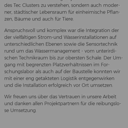
des Tec Clus­ters zu ver­ste­hen, son­dern auch mo­der­
ner, städ­ti­scher Le­bens­raum für ein­hei­mi­sche Pflan­
zen, Bäume und auch für Tiere.
An­spruchs­voll und kom­plex war die In­te­gra­ti­on der
der viel­fäl­ti­gen Strom-​und Was­ser­in­stal­la­tio­nen auf
un­ter­schied­li­chen Ebe­nen sowie die Sen­sor­tech­nik
rund um das Was­ser­ma­nage­ment - vom un­ter­ir­di­
schen Tech­nik­raum bis zur obers­ten Scha­le. Der Um­
gang mit be­grenz­ten Platz­ver­hält­nis­sen im For­
schungs­la­bor als auch auf der Bau­stel­le konn­ten wir
mit einer eng ge­tak­te­ten Lo­gis­tik ent­ge­gen­wir­ken
und die In­stal­la­ti­on er­folg­reich vor Ort um­set­zen.
Wir freu­en uns über das Ver­trau­en in un­se­re Ar­beit
und dan­ken allen Pro­jekt­part­nern für die rei­bungs­lo­
se Um­set­zung.