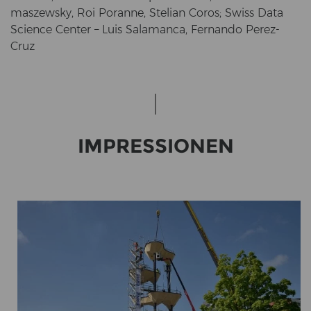
maszew­sky, Roi Poran­ne, Ste­li­an Coros; Swiss Data
Sci­ence Cen­ter – Luis Sa­la­man­ca, Fer­nan­do Perez-​​
Cruz
IM­PRES­SIO­NEN