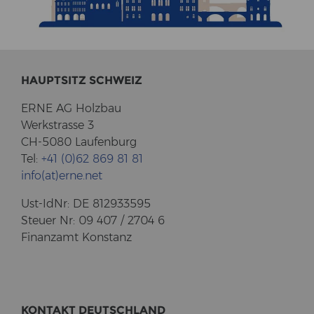
HAUPT­SITZ SCHWEIZ
ERNE AG Holz­bau
Werk­stras­se 3
CH-5080 Lau­fen­burg
Tel:
+41 (0)62 869 81 81
info(at)erne.net
Ust-​IdNr: DE 812933595
Steu­er Nr: 09 407 / 2704 6
Fi­nanz­amt Kon­stanz
KON­TAKT DEUTSCH­LAND