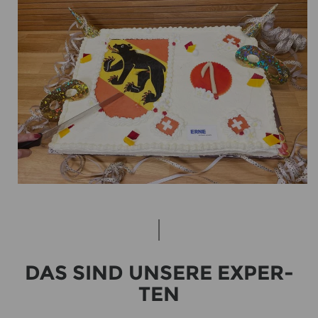
DAS SIND UN­SE­RE EX­PER­
TEN