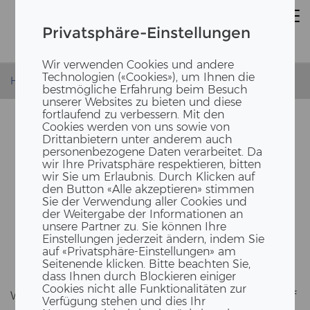
Privatsphäre-Einstellungen
Wir verwenden Cookies und andere
Technologien («Cookies»), um Ihnen die
Homepage
News
ERNE 1 Jahr in Bern
bestmögliche Erfahrung beim Besuch
unserer Websites zu bieten und diese
fortlaufend zu verbessern. Mit den
Cookies werden von uns sowie von
Drittanbietern unter anderem auch
personenbezogene Daten verarbeitet. Da
wir Ihre Privatsphäre respektieren, bitten
wir Sie um Erlaubnis. Durch Klicken auf
den Button «Alle akzeptieren» stimmen
Sie der Verwendung aller Cookies und
der Weitergabe der Informationen an
unsere Partner zu. Sie können Ihre
ERNE 1 JAHR IN BERN
Einstellungen jederzeit ändern, indem Sie
auf «Privatsphäre-Einstellungen» am
Seitenende klicken. Bitte beachten Sie,
dass Ihnen durch Blockieren einiger
Cookies nicht alle Funktionalitäten zur
Wir fei­ern unser ein­jäh­ri­ges Ju­bi­lä­um und bli­cken auf
Verfügung stehen und dies Ihr