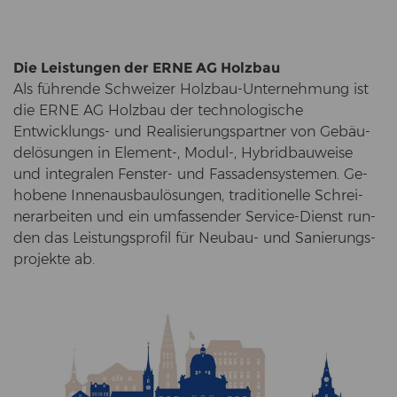
Die Leis­tun­gen der ERNE AG Holz­bau
Als füh­ren­de Schwei­zer Holzbau-​Unternehmung ist
die ERNE AG Holz­bau der tech­no­lo­gi­sche
Entwicklungs-​ und Rea­li­sie­rungs­part­ner von Ge­bäu­
de­lö­sun­gen in Element-​, Modul-​, Hy­brid­bau­wei­se
und in­te­gra­len Fenster-​ und Fas­sa­den­sys­te­men. Ge­
ho­be­ne In­nen­aus­bau­lö­sun­gen, tra­di­tio­nel­le Schrei­
ner­ar­bei­ten und ein um­fas­sen­der Service-​Dienst run­
den das Leis­tungs­pro­fil für Neubau-​ und Sa­nie­rungs­
pro­jek­te ab.