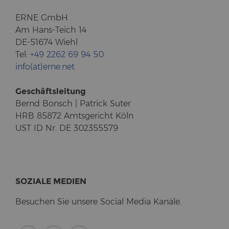
ERNE GmbH
Am Hans-​Teich 14
DE-51674 Wiehl
Tel:
+49 2262 69 94 50
info(at)erne.net
Ge­schäfts­lei­tung
Bernd Bonsch | Pa­trick Suter
HRB 85872 Amts­ge­richt Köln
UST ID Nr. DE 302355579
SO­ZIA­LE ME­DI­EN
Be­su­chen Sie un­se­re So­cial Media Ka­nä­le.