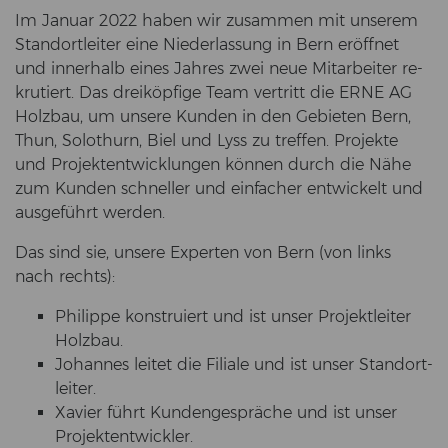
Im Ja­nu­ar 2022 haben wir zu­sam­men mit un­se­rem
Stand­ort­lei­ter eine Nie­der­las­sung in Bern er­öff­net
und in­ner­halb eines Jah­res zwei neue Mit­ar­bei­ter re­
kru­tiert. Das drei­köp­fi­ge Team ver­tritt die ERNE AG
Holz­bau, um un­se­re Kun­den in den Ge­bie­ten Bern,
Thun, So­lo­thurn, Biel und Lyss zu tref­fen. Pro­jek­te
und Pro­jekt­ent­wick­lun­gen kön­nen durch die Nähe
zum Kun­den schnel­ler und ein­fa­cher ent­wi­ckelt und
aus­ge­führt wer­den.
Das sind sie, un­se­re Ex­per­ten von Bern (von links
nach rechts):
Phil­ip­pe kon­stru­iert und ist unser Pro­jekt­lei­ter
Holz­bau.
Jo­han­nes lei­tet die Fi­lia­le und ist unser Stand­ort­
lei­ter.
Xa­vier führt Kun­den­ge­sprä­che und ist unser
Pro­jekt­ent­wick­ler.