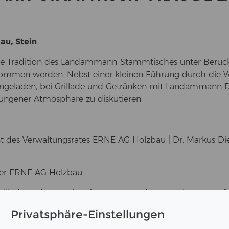
au, Stein
e Tra­di­ti­on des Landammann-​Stammtisches unter Be­rück­
­nom­men wer­den. Nebst einer klei­nen Füh­rung durch die We
n­ge­la­den, bei Grilla­de und Ge­trän­ken mit Land­am­mann 
­ge­ner At­mo­sphä­re zu dis­ku­tie­ren.
t des Ver­wal­tungs­ra­tes ERNE AG Holz­bau | Dr. Mar­kus Di
der ERNE AG Holz­bau
a­de und Ge­trän­ken für Fra­gen und Ge­sprä­che zur Ver­f
Privatsphäre-Einstellungen
u freu­en sich, Sie an die­sem An­lass be­grüs­sen zu dür­f