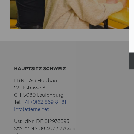
HAUPT­SITZ SCHWEIZ
ERNE AG Holz­bau
Werk­stras­se 3
CH-5080 Lau­fen­burg
Tel:
+41 (0)62 869 81 81
info(at)erne.net
Ust-​IdNr: DE 812933595
Steu­er Nr: 09 407 / 2704 6