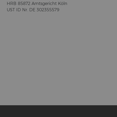
HRB 85872 Amts­ge­richt Köln
UST ID Nr. DE 302355579