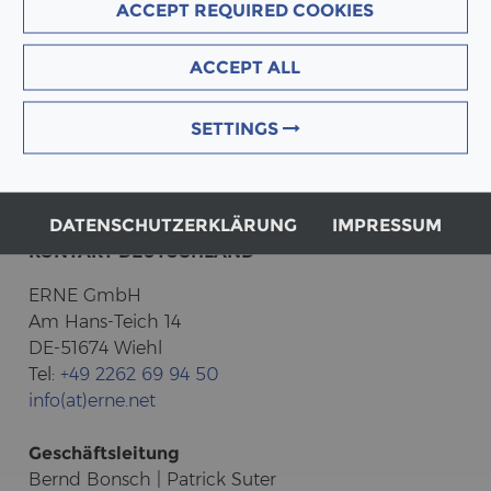
ACCEPT REQUIRED COOKIES
ACCEPT ALL
SETTINGS
DATENSCHUTZERKLÄRUNG
IMPRESSUM
KON­TAKT DEUTSCH­LAND
ERNE GmbH
Am Hans-​Teich 14
DE-51674 Wiehl
Tel:
+49 2262 69 94 50
info(at)erne.net
Ge­schäfts­lei­tung
Bernd Bonsch | Pa­trick Suter