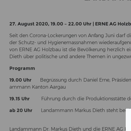
27. Au­gust 2020, 19.00 – 22.00 Uhr | ERNE AG Holz­b
Seit den Corona-​Lockerungen von An­fang Juni darf di
der Schutz-​ und Hy­gie­ne­mass­nah­men wie­der­auf­ge
von ERNE AG Holz­bau ist die Be­völ­ke­rung herz­lich ei
Dieth über po­li­ti­sche und an­de­re The­men in un­ge­zwun
Pro­gramm
19.00 Uhr
Be­grüs­sung durch Da­ni­el Erne, Prä­si­den
am­mann Kan­ton Aar­gau
19.15 Uhr
Füh­rung durch die Pro­duk­ti­ons­stät­te 
ab 20 Uhr
Land­am­mann Mar­kus Dieth steht bei Grill
Land­am­mann Dr. Mar­kus Dieth und die ERNE AG Holz­ba