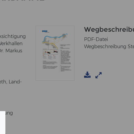
Wegbeschreib
sich­ti­gung
PDF-Datei
rk­hal­len
Wegbeschreibung Ste
Dr. Mar­kus
eth, Land­
ü­gung
en.