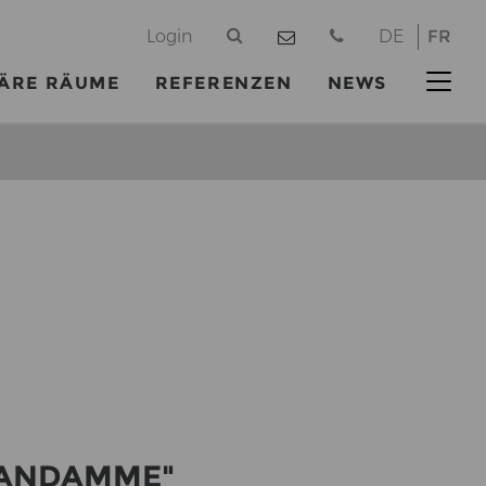
@
Login
DE
FR
ÄRE RÄUME
REFERENZEN
NEWS
ND­AM­ME"