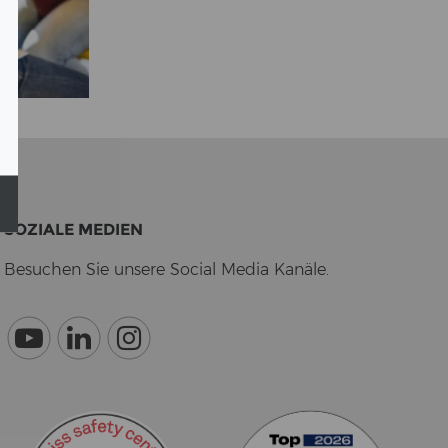
SO­ZIA­LE ME­DI­EN
Be­su­chen Sie un­se­re So­cial Media Ka­nä­le.