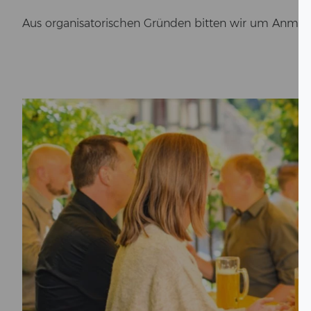
Aus or­ga­ni­sa­to­ri­schen Grün­den bit­ten wir um An­me