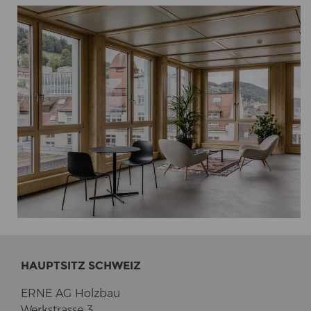
HAUPT­SITZ SCHWEIZ
ERNE AG Holz­bau
Werk­stras­se 3