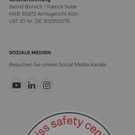
Bernd Bonsch | Pa­trick Suter
HRB 85872 Amts­ge­richt Köln
UST ID Nr. DE 302355579
SO­ZIA­LE ME­DI­EN
Be­su­chen Sie un­se­re So­cial Media Ka­nä­le.