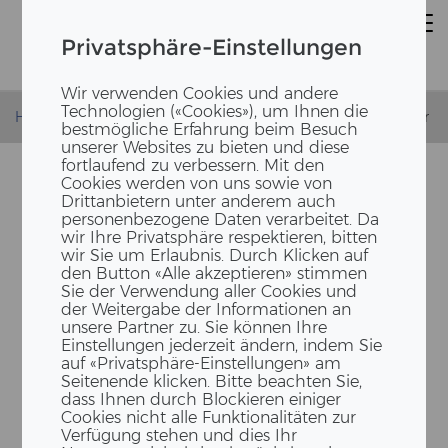
Privatsphäre-Einstellungen
Wir verwenden Cookies und andere
Technologien («Cookies»), um Ihnen die
Homepage
News
Maneco Forum - Vortrag Patrick Suter
bestmögliche Erfahrung beim Besuch
unserer Websites zu bieten und diese
fortlaufend zu verbessern. Mit den
Cookies werden von uns sowie von
Drittanbietern unter anderem auch
personenbezogene Daten verarbeitet. Da
wir Ihre Privatsphäre respektieren, bitten
wir Sie um Erlaubnis. Durch Klicken auf
den Button «Alle akzeptieren» stimmen
Sie der Verwendung aller Cookies und
der Weitergabe der Informationen an
unsere Partner zu. Sie können Ihre
MANECO FORUM 2023:
Einstellungen jederzeit ändern, indem Sie
«ALLES HOLZ ODER WAS?
auf «Privatsphäre-Einstellungen» am
Seitenende klicken. Bitte beachten Sie,
ZU­TA­TEN FÜR DAS BAUEN
dass Ihnen durch Blockieren einiger
Cookies nicht alle Funktionalitäten zur
VON MOR­GEN»
Verfügung stehen und dies Ihr