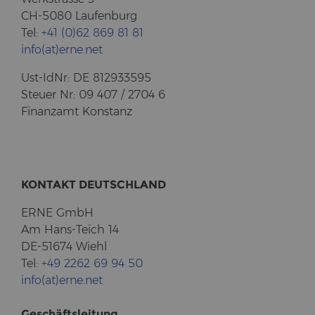
CH-5080 Lau­fen­burg
Tel:
+41 (0)62 869 81 81
info(at)erne.net
Ust-​IdNr: DE 812933595
Steu­er Nr: 09 407 / 2704 6
Fi­nanz­amt Kon­stanz
KON­TAKT DEUTSCH­LAND
ERNE GmbH
Am Hans-​Teich 14
DE-51674 Wiehl
Tel:
+49 2262 69 94 50
info(at)erne.net
Ge­schäfts­lei­tung