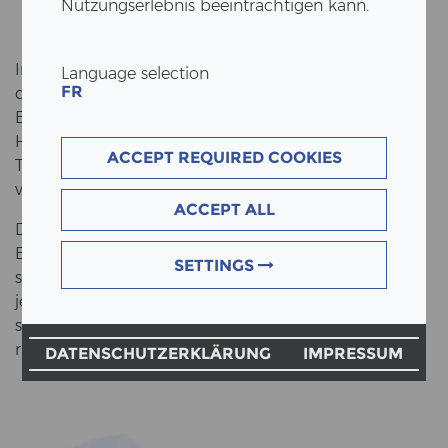
Nutzungserlebnis beeinträchtigen kann.
Im Rah­men des "maneco fo­rums", einem be­deu­ten­
Language selection
FR
den Netz­werk für Ma­nage­ment und Öko­no­mie im
Bau­we­sen, hat der Ge­schäfts­füh­rer von ERNE AG
Holz­bau, Pa­trick Suter, am 19. April 2023 über das
ACCEPT REQUIRED COOKIES
Thema «Alles Holz oder was? Zu­ta­ten für das Bauen
von mor­gen» re­fe­riert.
ACCEPT ALL
Denn ist Holz wirk­lich die All-​in-One-Lösung für alle
Bau­pro­jek­te? Oder soll­te sich die Bau­wirt­schaft bes­
SETTINGS
ser auf den rich­ti­gen Ma­te­ri­al­mix kon­zen­trie­ren? In
jedem Fall soll­te der scho­nen­de Um­gang mit Res­
sour­cen und eine ef­fek­ti­ve Ma­te­ri­al­di­ät höchs­te Prio­
ri­tät haben.
DATENSCHUTZERKLÄRUNG
IMPRESSUM