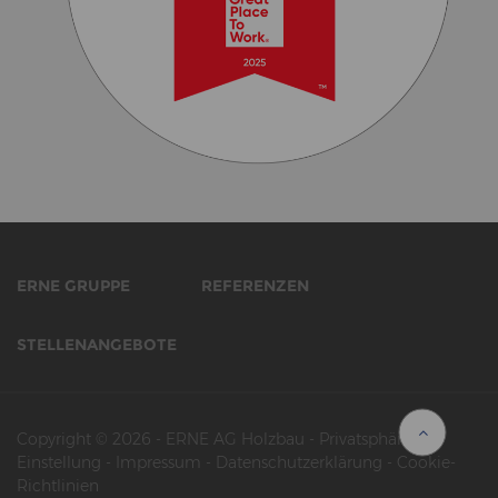
ERNE GRUPPE
REFERENZEN
STELLENANGEBOTE
Copyright © 2026
-
ERNE AG Holzbau
-
Privatsphäre-
Einstellung
-
Impressum
-
Datenschutzerklärung
-
Cookie-
Richtlinien