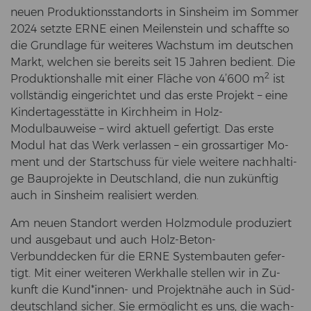
neuen Pro­duk­ti­ons­stand­orts in Sins­heim im Som­mer
2024 setz­te ERNE einen Mei­len­stein und schaff­te so
die Grund­la­ge für wei­te­res Wachs­tum im deut­schen
Markt, wel­chen sie be­reits seit 15 Jah­ren be­dient. Die
2
Pro­duk­ti­ons­hal­le mit einer Flä­che von 4’600 m
ist
voll­stän­dig ein­ge­rich­tet und das erste Pro­jekt – eine
Kin­der­ta­ges­stät­te in Kirch­heim in Holz-​
Modulbauweise – wird ak­tu­ell ge­fer­tigt. Das erste
Modul hat das Werk ver­las­sen – ein gross­ar­ti­ger Mo­
ment und der Start­schuss für viele wei­te­re nach­hal­ti­
ge Bau­pro­jek­te in Deutsch­land, die nun zu­künf­tig
auch in Sins­heim rea­li­siert wer­den.
Am neuen Stand­ort wer­den Holz­mo­du­le pro­du­ziert
und aus­ge­baut und auch Holz-​Beton-
Verbunddecken für die ERNE Sys­tem­bau­ten ge­fer­
tigt. Mit einer wei­te­ren Werk­hal­le stel­len wir in Zu­
kunft die Kund*innen-​ und Pro­jekt­nä­he auch in Süd­
deutsch­land si­cher. Sie er­mög­licht es uns, die wach­