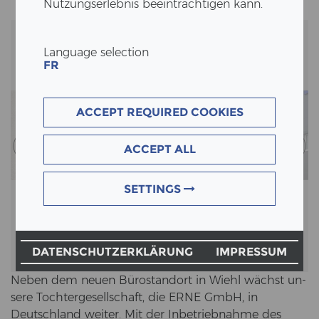
Nutzungserlebnis beeinträchtigen kann.
Language selection
FR
ACCEPT REQUIRED COOKIES
ACCEPT ALL
SETTINGS
DATENSCHUTZERKLÄRUNG
IMPRESSUM
Neben dem neuen Bü­ro­stand­ort in Wiehl wächst un­
se­re Toch­ter­ge­sell­schaft, die ERNE GmbH, in
Deutsch­land wei­ter. Mit der In­be­trieb­nah­me des