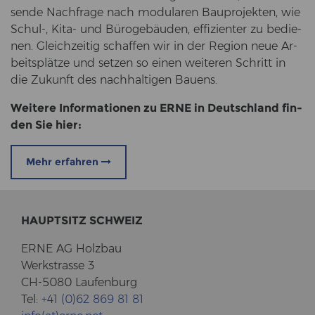
sen­de Nach­fra­ge nach mo­du­la­ren Bau­pro­jek­ten, wie
Schul-​, Kita- und Bü­ro­ge­bäu­den, ef­fi­zi­en­ter zu be­die­
nen. Gleich­zei­tig schaf­fen wir in der Re­gi­on neue Ar­
beits­plät­ze und set­zen so einen wei­te­ren Schritt in
die Zu­kunft des nach­hal­ti­gen Bau­ens.
Wei­te­re In­for­ma­tio­nen zu ERNE in Deutsch­land fin­
den Sie hier:
Mehr erfahren
HAUPT­SITZ SCHWEIZ
ERNE AG Holz­bau
Werk­stras­se 3
CH-5080 Lau­fen­burg
Tel:
+41 (0)62 869 81 81