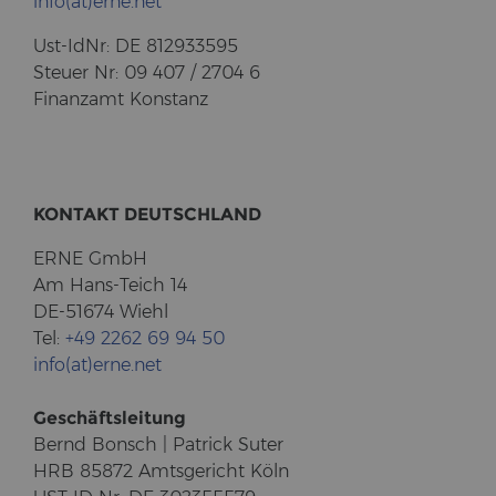
info(at)erne.net
Ust-​IdNr: DE 812933595
Steu­er Nr: 09 407 / 2704 6
Fi­nanz­amt Kon­stanz
KON­TAKT DEUTSCH­LAND
ERNE GmbH
Am Hans-​Teich 14
DE-51674 Wiehl
Tel:
+49 2262 69 94 50
info(at)erne.net
Ge­schäfts­lei­tung
Bernd Bonsch | Pa­trick Suter
HRB 85872 Amts­ge­richt Köln