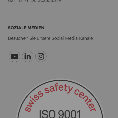
UST ID Nr. DE 302355579
SO­ZIA­LE ME­DI­EN
Be­su­chen Sie un­se­re So­cial Media Ka­nä­le.