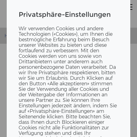
Privatsphäre-Einstellungen
Wir verwenden Cookies und andere
Technologien («Cookies»), um Ihnen die
Homepage
News
Produktionsstart Sinsheim
bestmögliche Erfahrung beim Besuch
unserer Websites zu bieten und diese
fortlaufend zu verbessern. Mit den
Cookies werden von uns sowie von
Drittanbietern unter anderem auch
personenbezogene Daten verarbeitet. Da
wir Ihre Privatsphäre respektieren, bitten
wir Sie um Erlaubnis. Durch Klicken auf
den Button «Alle akzeptieren» stimmen
Sie der Verwendung aller Cookies und
der Weitergabe der Informationen an
unsere Partner zu. Sie können Ihre
ERS­TES HOLZ-​MODUL VER­
Einstellungen jederzeit ändern, indem Sie
LÄSST DIE NEUE HALLE IN
auf «Privatsphäre-Einstellungen» am
Seitenende klicken. Bitte beachten Sie,
SINS­HEIM (DE)
dass Ihnen durch Blockieren einiger
Cookies nicht alle Funktionalitäten zur
Verfügung stehen und dies Ihr