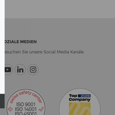
SO­ZIA­LE ME­DI­EN
Be­su­chen Sie un­se­re So­cial Media Ka­nä­le.