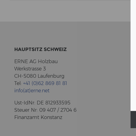
HAUPT­SITZ SCHWEIZ
ERNE AG Holz­bau
Werk­stras­se 3
CH-5080 Lau­fen­burg
Tel:
+41 (0)62 869 81 81
info(at)erne.net
Ust-​IdNr: DE 812933595
Steu­er Nr: 09 407 / 2704 6
Fi­nanz­amt Kon­stanz