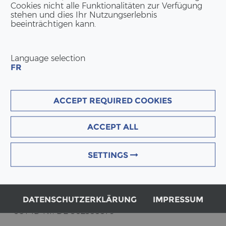
Cookies nicht alle Funktionalitäten zur Verfügung
stehen und dies Ihr Nutzungserlebnis
Mehr erfahren
beeinträchtigen kann.
Language selection
FR
KON­TAKT DEUTSCH­LAND
ACCEPT REQUIRED COOKIES
ERNE GmbH
Am Hans-​Teich 14
DE-51674 Wiehl
ACCEPT ALL
Tel:
+49 2262 69 94 50
info(at)erne.net
SETTINGS
Ge­schäfts­lei­tung
Bernd Bonsch | Pa­trick Suter
HRB 85872 Amts­ge­richt Köln
DATENSCHUTZERKLÄRUNG
IMPRESSUM
UST ID Nr. DE 302355579