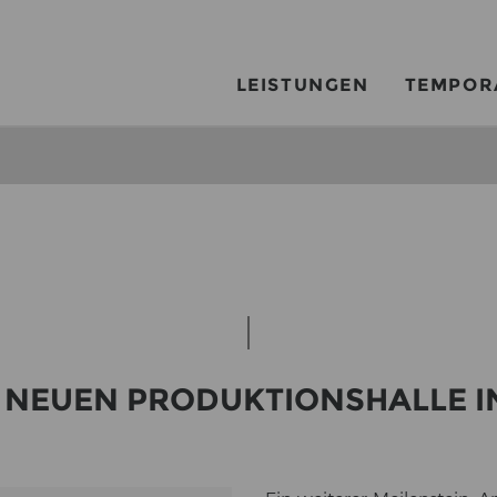
LEISTUNGEN
TEMPOR
NEUEN PRO­DUK­TI­ONS­HAL­LE I