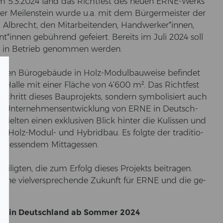
n. Am 5.3.2024 fand das Richt­fest des neuen ERNE-​Werks
­ser Mei­len­stein wurde u.a. mit dem Bür­ger­meis­ter der
Al­brecht, den Mit­ar­bei­ten­den, Hand­wer­ker*innen,
t*innen ge­büh­rend ge­fei­ert. Be­reits im Juli 2024 soll
te in Be­trieb ge­nom­men wer­den.
e­ten Bü­ro­ge­bäu­de in Holz-​Modulbauweise be­fin­det
Halle mit einer Flä­che von 4‘600 m². Das Richt­fest
schritt die­ses Bau­pro­jekts, son­dern sym­bo­li­siert auch
der Unter­nehmensentwicklung von ERNE in Deutsch­
hiel­ten einen ex­klu­si­ven Blick hin­ter die Ku­lis­sen und
 Holz-​Modul- und Hy­brid­bau. Es folg­te der tra­di­tio­
hlies­sen­dem Mit­tag­essen.
ei­lig­ten, die zum Er­folg die­ses Pro­jekts bei­tra­gen.
eine viel­ver­spre­chen­de Zu­kunft für ERNE und die ge­
E).
­ort in Deutsch­land ab Som­mer 2024