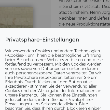
Ein wei­te­rer Mei­len­stei
in Sins­heim (DE) statt. Die
Stadt Sins­heim, Herrn Jörg 
Nach­bar*innen und Lie­fe­ran
die neue Pro­duk­ti­ons­stät­
Neben dem be­reits er­rich­t
Privatsphäre-Einstellungen
sich der Roh­bau der neuen 
mar­kiert nicht nur den Fort­
Wir verwenden Cookies und andere Technologien
den nächs­ten Schritt in 
(«Cookies»), um Ihnen die bestmögliche Erfahrung
land. Die Be­su­cher*innen er­
beim Besuch unserer Websites zu bieten und diese
fortlaufend zu verbessern. Mit den Cookies werden
In­for­ma­tio­nen rund um den
von uns sowie von Drittanbietern unter anderem
nel­le Richt­spruch mit an­sc
auch personenbezogene Daten verarbeitet. Da wir
Ihre Privatsphäre respektieren, bitten wir Sie um
Erlaubnis. Durch Klicken auf den Button «Alle
Herz­li­chen Dank an alle Be­t
akzeptieren» stimmen Sie der Verwendung aller
Ge­mein­sam schrei­ben wir 
Cookies und der Weitergabe der Informationen an
sam­te Re­gi­on Sins­heim (D
unsere Partner zu. Sie können Ihre Einstellungen
jederzeit ändern, indem Sie auf «Privatsphäre-
Einstellungen» am Seitenende klicken. Bitte
Neuer Pro­duk­ti­ons­stand
beachten Sie, dass Ihnen durch Blockieren einiger