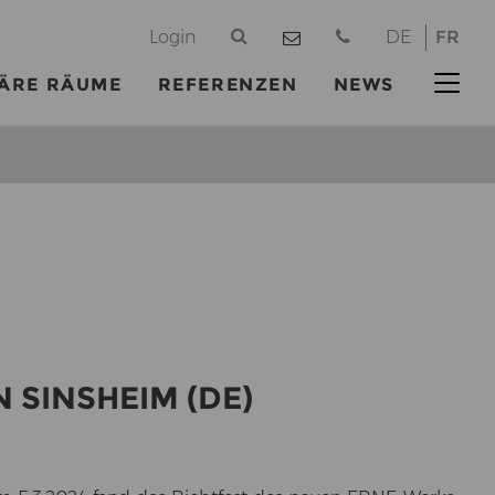
@
Login
DE
FR
ÄRE RÄUME
REFERENZEN
NEWS
N SINS­HEIM (DE)