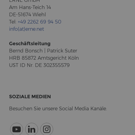
ERNE GmbH
Am Hans-​Teich 14
DE-51674 Wiehl
Tel:
+49 2262 69 94 50
info(at)erne.net
Ge­schäfts­lei­tung
Bernd Bonsch | Pa­trick Suter
HRB 85872 Amts­ge­richt Köln
UST ID Nr. DE 302355579
SO­ZIA­LE ME­DI­EN
Be­su­chen Sie un­se­re So­cial Media Ka­nä­le.