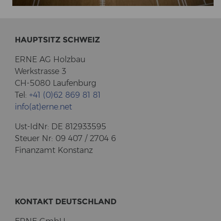
HAUPT­SITZ SCHWEIZ
ERNE AG Holz­bau
Werk­stras­se 3
CH-5080 Lau­fen­burg
Tel:
+41 (0)62 869 81 81
info(at)erne.net
Ust-​IdNr: DE 812933595
Steu­er Nr: 09 407 / 2704 6
Fi­nanz­amt Kon­stanz
KON­TAKT DEUTSCH­LAND