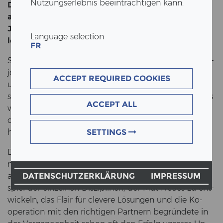
Nutzungserlebnis beeinträchtigen kann.
Die meis­ten Fir­men ver­trau­en bei einem Ju­bi­lä­um
auf be­währ­te Mass­nah­men. Nicht so wir. Zum 75-​
Jahr-Jubiläum woll­ten wir ein­drück­lich an das Ge­
Language selection
leis­te­te er­in­nern.
FR
So ent­stand die Idee zu einem ganz be­son­de­ren Pro­
jekt: Ein Tisch, auf dem die wich­tigs­ten Mei­len­stei­ne
ACCEPT REQUIRED COOKIES
un­se­rer letz­ten 75 Jahre als Il­lus­tra­tio­nen ver­ewigt
sind. Von den An­fän­gen als klei­ne Zim­me­rei über das
ACCEPT ALL
weg­wei­sen­de Pa­tent «Schwal­ben­schwanz­ver­bin­
dung» bis hin zur Neu­zeit, als wir das erste und das
höchs­te Holz­hoch­haus der Schweiz bau­ten.
SETTINGS
Die Her­stel­lung des ERNE-​Tisches ver­band tra­di­tio­
nel­les Hand­werks­ge­schick und Ge­fühl für das Ma­te­ri­
al mit mo­derns­ten Tech­no­lo­gien. Die­ses Zu­sam­men­
DATENSCHUTZERKLÄRUNG
IMPRESSUM
spiel der ein­zel­nen Dis­zi­pli­nen, der Mut Neues zu ent­
wi­ckeln, das Flair für cle­ve­re Lö­sun­gen und die Ko­
ope­ra­ti­on mit den rich­ti­gen Part­nern be­grün­de­te in