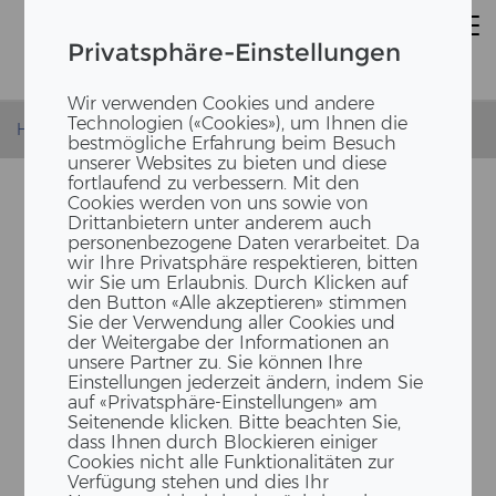
Privatsphäre-Einstellungen
Wir verwenden Cookies und andere
Technologien («Cookies»), um Ihnen die
Homepage
News
75 Jahre auf 9 Metern Holz
bestmögliche Erfahrung beim Besuch
unserer Websites zu bieten und diese
fortlaufend zu verbessern. Mit den
Cookies werden von uns sowie von
Drittanbietern unter anderem auch
personenbezogene Daten verarbeitet. Da
wir Ihre Privatsphäre respektieren, bitten
wir Sie um Erlaubnis. Durch Klicken auf
den Button «Alle akzeptieren» stimmen
Sie der Verwendung aller Cookies und
der Weitergabe der Informationen an
unsere Partner zu. Sie können Ihre
75 JAHRE AUF 9 ME­TERN
Einstellungen jederzeit ändern, indem Sie
HOLZ
auf «Privatsphäre-Einstellungen» am
Seitenende klicken. Bitte beachten Sie,
dass Ihnen durch Blockieren einiger
Cookies nicht alle Funktionalitäten zur
Verfügung stehen und dies Ihr