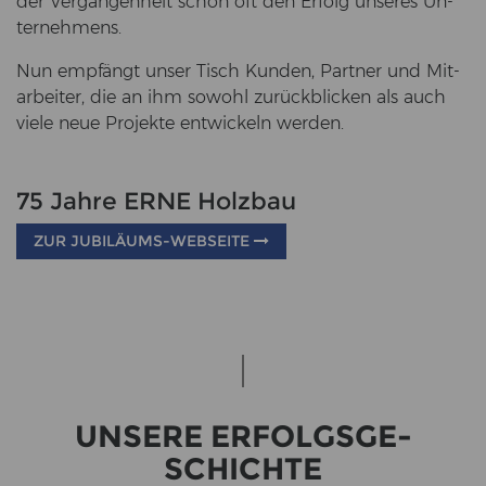
der Ver­gan­gen­heit schon oft den Er­folg un­se­res Un­
ter­neh­mens.
Nun emp­fängt unser Tisch Kun­den, Part­ner und Mit­
ar­bei­ter, die an ihm so­wohl zu­rück­bli­cken als auch
viele neue Pro­jek­te ent­wi­ckeln wer­den.
75 Jahre ERNE Holzbau
ZUR JUBILÄUMS-WEBSEITE
UN­SE­RE ER­FOLGS­GE­
SCHICH­TE