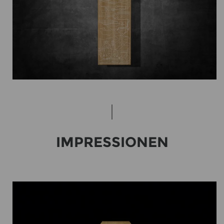
IM­PRES­SIO­NEN