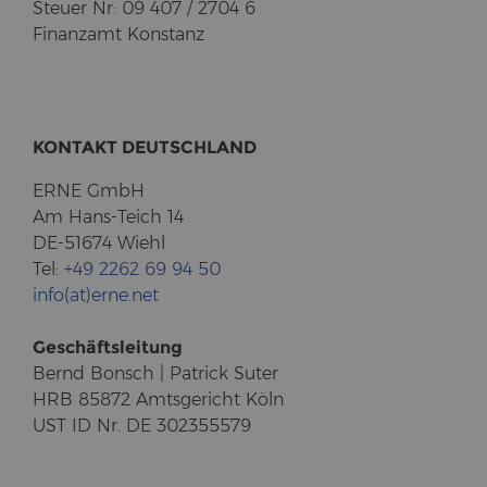
Steu­er Nr: 09 407 / 2704 6
Fi­nanz­amt Kon­stanz
KON­TAKT DEUTSCH­LAND
ERNE GmbH
Am Hans-​Teich 14
DE-51674 Wiehl
Tel:
+49 2262 69 94 50
info(at)erne.net
Ge­schäfts­lei­tung
Bernd Bonsch | Pa­trick Suter
HRB 85872 Amts­ge­richt Köln
UST ID Nr. DE 302355579