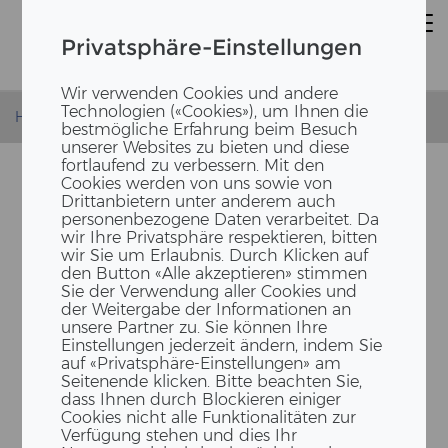
Privatsphäre-Einstellungen
Wir verwenden Cookies und andere
Technologien («Cookies»), um Ihnen die
Homepage
News
Greentech Festival in Berlin
bestmögliche Erfahrung beim Besuch
unserer Websites zu bieten und diese
fortlaufend zu verbessern. Mit den
Cookies werden von uns sowie von
Drittanbietern unter anderem auch
personenbezogene Daten verarbeitet. Da
wir Ihre Privatsphäre respektieren, bitten
wir Sie um Erlaubnis. Durch Klicken auf
den Button «Alle akzeptieren» stimmen
Sie der Verwendung aller Cookies und
der Weitergabe der Informationen an
unsere Partner zu. Sie können Ihre
GREEN­TECH FES­TI­VAL 2022
Einstellungen jederzeit ändern, indem Sie
IN BER­LIN
auf «Privatsphäre-Einstellungen» am
Seitenende klicken. Bitte beachten Sie,
dass Ihnen durch Blockieren einiger
Cookies nicht alle Funktionalitäten zur
Verfügung stehen und dies Ihr