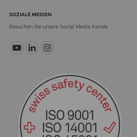
SO­ZIA­LE ME­DI­EN
Be­su­chen Sie un­se­re So­cial Media Ka­nä­le.