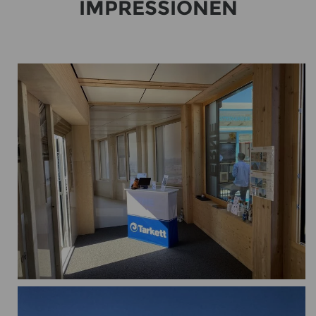
IM­PRES­SIO­NEN