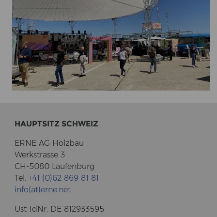
HAUPT­SITZ SCHWEIZ
ERNE AG Holz­bau
Werk­stras­se 3
CH-5080 Lau­fen­burg
Tel:
+41 (0)62 869 81 81
info(at)erne.net
Ust-​IdNr: DE 812933595