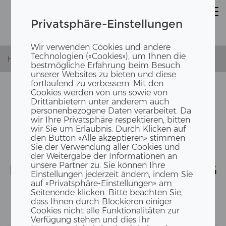
Privatsphäre-Einstellungen
Wir verwenden Cookies und andere
Technologien («Cookies»), um Ihnen die
Homepage
News
Nationaler Zukunftstag 2025
bestmögliche Erfahrung beim Besuch
unserer Websites zu bieten und diese
fortlaufend zu verbessern. Mit den
Cookies werden von uns sowie von
Drittanbietern unter anderem auch
personenbezogene Daten verarbeitet. Da
wir Ihre Privatsphäre respektieren, bitten
wir Sie um Erlaubnis. Durch Klicken auf
den Button «Alle akzeptieren» stimmen
Sie der Verwendung aller Cookies und
der Weitergabe der Informationen an
unsere Partner zu. Sie können Ihre
NA­TIO­NA­LER ZU­KUNFTS­TAG
Einstellungen jederzeit ändern, indem Sie
BEI ERNE
auf «Privatsphäre-Einstellungen» am
Seitenende klicken. Bitte beachten Sie,
dass Ihnen durch Blockieren einiger
Cookies nicht alle Funktionalitäten zur
Verfügung stehen und dies Ihr