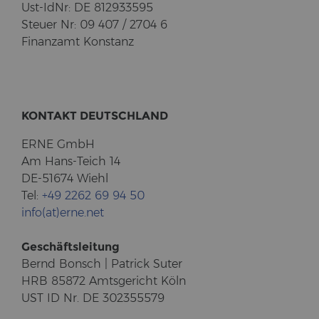
Ust-​IdNr: DE 812933595
Steu­er Nr: 09 407 / 2704 6
Fi­nanz­amt Kon­stanz
KON­TAKT DEUTSCH­LAND
ERNE GmbH
Am Hans-​Teich 14
DE-51674 Wiehl
Tel:
+49 2262 69 94 50
info(at)erne.net
Ge­schäfts­lei­tung
Bernd Bonsch | Pa­trick Suter
HRB 85872 Amts­ge­richt Köln
UST ID Nr. DE 302355579