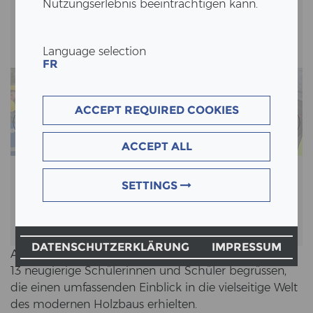
Nutzungserlebnis beeinträchtigen kann.
Language selection
FR
ACCEPT REQUIRED COOKIES
ACCEPT ALL
SETTINGS
DATENSCHUTZERKLÄRUNG
IMPRESSUM
Am dies­jäh­ri­gen na­tio­na­len Zu­kunfts­tag durf­ten wir
13 neu­gie­ri­ge Schü­le­rin­nen und Schü­ler be­grüs­sen,
die einen um­fas­sen­den Ein­blick in die viel­sei­ti­ge Welt
des mo­der­nen Holz­baus er­hiel­ten.