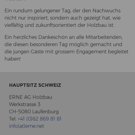
Ein rund­um ge­lun­ge­ner Tag, der den Nach­wuchs
nicht nur in­spi­riert, son­dern auch ge­zeigt hat, wie
viel­fäl­tig und zu­kunfts­ori­en­tiert der Holz­bau ist.
Ein herz­li­ches Dan­ke­schön an alle Mit­ar­bei­ten­den,
die die­sen be­son­de­ren Tag mög­lich ge­macht und
die jun­gen Gäste mit gros­sem En­ga­ge­ment be­glei­tet
haben!
HAUPT­SITZ SCHWEIZ
ERNE AG Holz­bau
Werk­stras­se 3
CH-5080 Lau­fen­burg
Tel:
+41 (0)62 869 81 81
info(at)erne.net