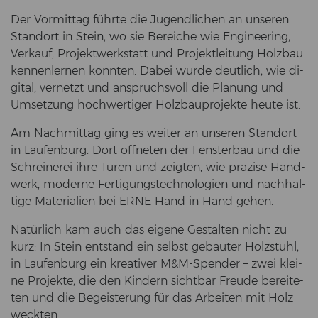
Der Vor­mit­tag führ­te die Ju­gend­li­chen an un­se­ren
Stand­ort in Stein, wo sie Be­rei­che wie En­gi­nee­ring,
Ver­kauf, Pro­jekt­werk­statt und Pro­jekt­lei­tung Holz­bau
ken­nen­ler­nen konn­ten. Dabei wurde deut­lich, wie di­
gi­tal, ver­netzt und an­spruchs­voll die Pla­nung und
Um­set­zung hoch­wer­ti­ger Holz­bau­pro­jek­te heute ist.
Am Nach­mit­tag ging es wei­ter an un­se­ren Stand­ort
in Lau­fen­burg. Dort öff­ne­ten der Fens­ter­bau und die
Schrei­ne­rei ihre Türen und zeig­ten, wie prä­zi­se Hand­
werk, mo­der­ne Fer­ti­gungs­tech­no­lo­gien und nach­hal­
ti­ge Ma­te­ria­li­en bei ERNE Hand in Hand gehen.
Na­tür­lich kam auch das ei­ge­ne Ge­stal­ten nicht zu
kurz: In Stein ent­stand ein selbst ge­bau­ter Holz­stuhl,
in Lau­fen­burg ein krea­ti­ver M&M-​Spender – zwei klei­
ne Pro­jek­te, die den Kin­dern sicht­bar Freu­de be­rei­te­
ten und die Be­geis­te­rung für das Ar­bei­ten mit Holz
weck­ten.