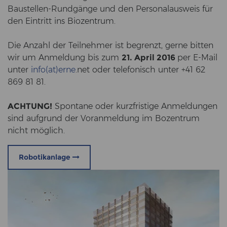
Baustellen-​Rundgänge und den Per­so­nal­aus­weis für
den Ein­tritt ins Bio­zen­trum.
Die An­zahl der Teil­neh­mer ist be­grenzt, gerne bit­ten
wir um An­mel­dung bis zum
21. April 2016
per E-​Mail
unter
info(at)erne
.net oder te­le­fo­nisch unter +41 62
869 81 81.
ACH­TUNG!
Spon­ta­ne oder kurz­fris­ti­ge An­mel­dun­gen
sind auf­grund der Vor­anmel­dung im Bo­zen­trum
nicht mög­lich.
Robotikanlage