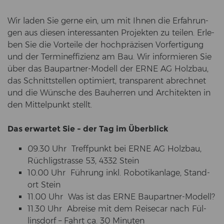
Wir laden Sie gerne ein, um mit Ihnen die Er­fah­run­
gen aus die­sen in­ter­es­san­ten Pro­jek­ten zu tei­len. Er­le­
ben Sie die Vor­tei­le der hoch­prä­zi­sen Vor­fer­ti­gung
und der Ter­min­ef­fi­zi­enz am Bau. Wir in­for­mie­ren Sie
über das Baupartner-​Modell der ERNE AG Holz­bau,
das Schnitt­stel­len op­ti­miert, trans­pa­rent ab­rech­net
und die Wün­sche des Bau­her­ren und Ar­chi­tek­ten in
den Mit­tel­punkt stellt.
Das er­war­tet Sie - der Tag im Über­blick
09.30 Uhr Treff­punkt bei ERNE AG Holz­bau,
Rüch­lig­stras­se 53, 4332 Stein
10.00 Uhr Füh­rung inkl. Ro­bo­tik­an­la­ge, Stand­
ort Stein
11.00 Uhr Was ist das ERNE Baupartner-​Modell?
11.30 Uhr Ab­rei­se mit dem Rei­se­car nach Fül­
lins­dorf – Fahrt ca. 30 Mi­nu­ten