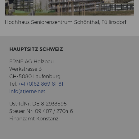
Hoch­haus Se­nio­ren­zen­trum Schön­thal, Fül­lins­dorf
HAUPT­SITZ SCHWEIZ
ERNE AG Holz­bau
Werk­stras­se 3
CH-5080 Lau­fen­burg
Tel:
+41 (0)62 869 81 81
info(at)erne.net
Ust-​IdNr: DE 812933595
Steu­er Nr: 09 407 / 2704 6
Fi­nanz­amt Kon­stanz