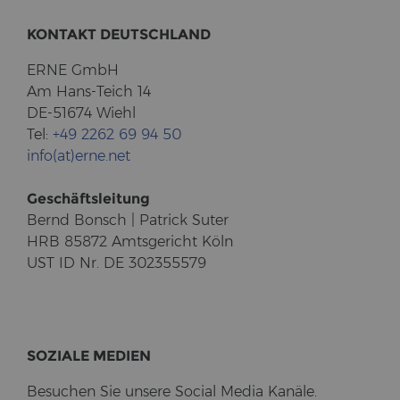
KON­TAKT DEUTSCH­LAND
ERNE GmbH
Am Hans-​Teich 14
DE-51674 Wiehl
Tel:
+49 2262 69 94 50
info(at)erne.net
Ge­schäfts­lei­tung
Bernd Bonsch | Pa­trick Suter
HRB 85872 Amts­ge­richt Köln
UST ID Nr. DE 302355579
SO­ZIA­LE ME­DI­EN
Be­su­chen Sie un­se­re So­cial Media Ka­nä­le.