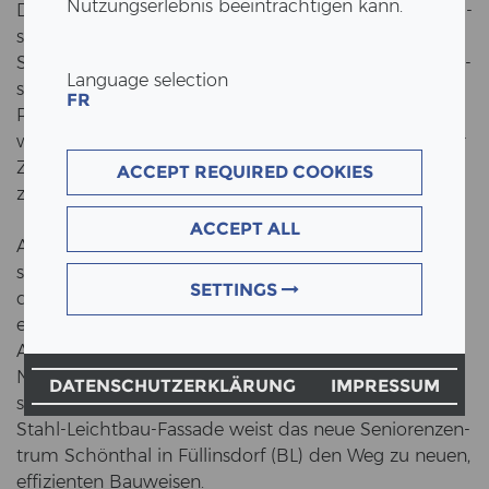
Nutzungserlebnis beeinträchtigen kann.
Die Dop­pel­haut­fas­sa­de vom Bio­zen­trum Basel - rea­li­
siert in Ko­ope­ra­ti­on von ERNE und AEPLI Me­tall­bau.
Schall­schutz, hohe Wär­me­däm­mung, de­zen­tra­le Fas­
Language selection
sa­den­lüf­tungs­an­la­ge sind die The­men über die, uns
FR
Roman Aepli in­for­mie­ren wird. Er­fah­ren Sie mit uns,
wie es ihm und sei­nem Team ge­lang in­nert kür­zes­ter
Zeit die Dop­pel­haut­fas­sa­de von der Ent­wick­lung bis
ACCEPT REQUIRED COOKIES
zur Pro­duk­ti­on zu ver­wirk­li­chen.
ACCEPT ALL
Auch bau­li­che Er­wei­te­run­gen im lau­fen­den Be­trieb
stel­len immer eine Her­aus­for­de­rung dar. Be­son­ders
SETTINGS
dann, wenn es sich auch noch um die Er­gän­zung
eines Se­nio­ren­hei­mes durch ein Hoch­haus han­delt.
Als Hy­brid­bau ge­win­nen wir nicht nur zu­sätz­li­che
Nutz­flä­che im Ver­gleich zum kon­ven­tio­nel­len Bau,
DATENSCHUTZERKLÄRUNG
IMPRESSUM
son­dern mit dem hohen Vor­fer­ti­gungs­grad in der
Stahl-​Leichtbau-Fassade weist das neue Se­nio­ren­zen­
trum Schön­thal in Fül­lins­dorf (BL) den Weg zu neuen,
ef­fi­zi­en­ten Bau­wei­sen.