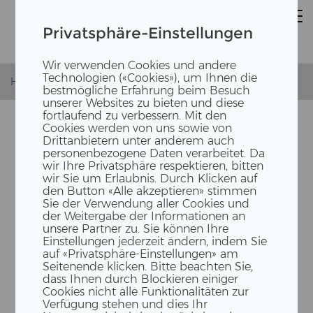
Privatsphäre-Einstellungen
Wir verwenden Cookies und andere
Technologien («Cookies»), um Ihnen die
Homepage
News
Zwei Fassaden an einem Tag
bestmögliche Erfahrung beim Besuch
unserer Websites zu bieten und diese
fortlaufend zu verbessern. Mit den
Cookies werden von uns sowie von
Drittanbietern unter anderem auch
personenbezogene Daten verarbeitet. Da
wir Ihre Privatsphäre respektieren, bitten
wir Sie um Erlaubnis. Durch Klicken auf
den Button «Alle akzeptieren» stimmen
Sie der Verwendung aller Cookies und
der Weitergabe der Informationen an
unsere Partner zu. Sie können Ihre
ZWEI FAS­SA­DEN AN EINEM
Einstellungen jederzeit ändern, indem Sie
TAG!
auf «Privatsphäre-Einstellungen» am
Seitenende klicken. Bitte beachten Sie,
dass Ihnen durch Blockieren einiger
Cookies nicht alle Funktionalitäten zur
Verfügung stehen und dies Ihr