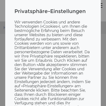
Privatsphäre-Einstellungen
Wir verwenden Cookies und andere
Technologien («Cookies»), um Ihnen die
Homepage
Phone
bestmögliche Erfahrung beim Besuch
unserer Websites zu bieten und diese
fortlaufend zu verbessern. Mit den
Cookies werden von uns sowie von
HAUPT­SITZ SCHWEIZ
Drittanbietern unter anderem auch
personenbezogene Daten verarbeitet. Da
ERNE AG Holz­bau
wir Ihre Privatsphäre respektieren, bitten
Werk­stras­se 3
wir Sie um Erlaubnis. Durch Klicken auf
den Button «Alle akzeptieren» stimmen
CH-5080 Lau­fen­burg
Sie der Verwendung aller Cookies und
Tel:
+41 (0)62 869 81 81
der Weitergabe der Informationen an
info(at)erne.net
unsere Partner zu. Sie können Ihre
Einstellungen jederzeit ändern, indem Sie
Ust-​IdNr: DE 812933595
auf «Privatsphäre-Einstellungen» am
Seitenende klicken. Bitte beachten Sie,
Steu­er Nr: 09 407 / 2704 6
dass Ihnen durch Blockieren einiger
Fi­nanz­amt Kon­stanz
Cookies nicht alle Funktionalitäten zur
Verfügung stehen und dies Ihr