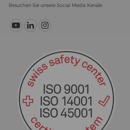
Be­su­chen Sie un­se­re So­cial Media Ka­nä­le.