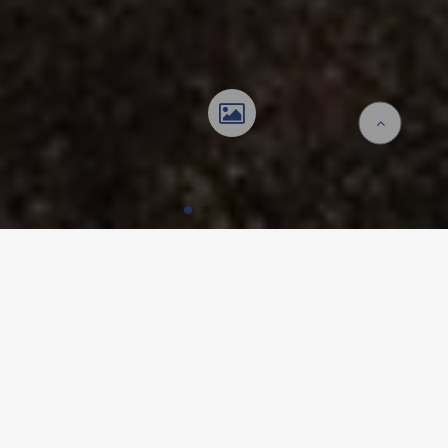
Homepage
Referenzen
Spital Sylvana
SPITAL SYLVANA, LAUSANNE